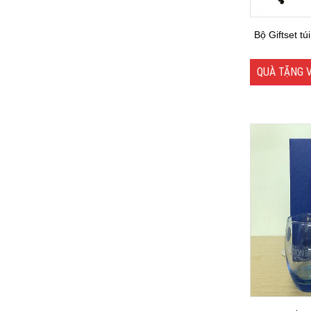
Bộ Giftset tú
QUÀ TẶNG 