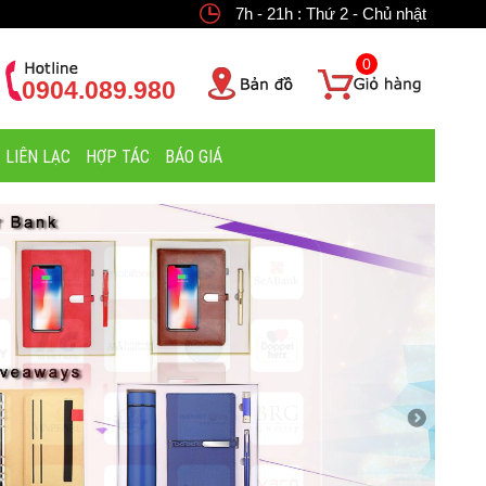
7h - 21h : Thứ 2 - Chủ nhật
0
0904.089.980
LIÊN LẠC
HỢP TÁC
BÁO GIÁ