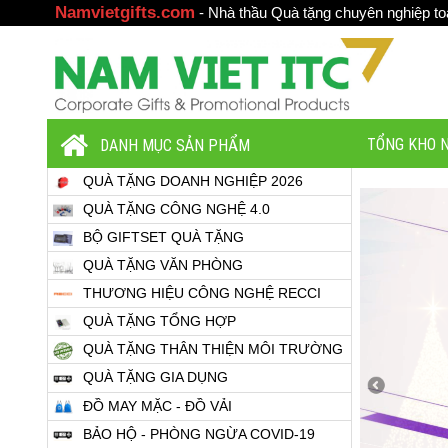
Namvietgifts.com
-
Nhà thầu Quà tặng chuyên nghiệp toà
TỔNG KHO N
DANH MỤC SẢN PHẨM
QUÀ TẶNG DOANH NGHIỆP 2026
QUÀ TẶNG CÔNG NGHỆ 4.0
BỘ GIFTSET QUÀ TẶNG
QUÀ TẶNG VĂN PHÒNG
THƯƠNG HIỆU CÔNG NGHỆ RECCI
QUÀ TẶNG TỔNG HỢP
QUÀ TẶNG THÂN THIỆN MÔI TRƯỜNG
QUÀ TẶNG GIA DỤNG
ĐỒ MAY MẶC - ĐỒ VẢI
BẢO HỘ - PHÒNG NGỪA COVID-19