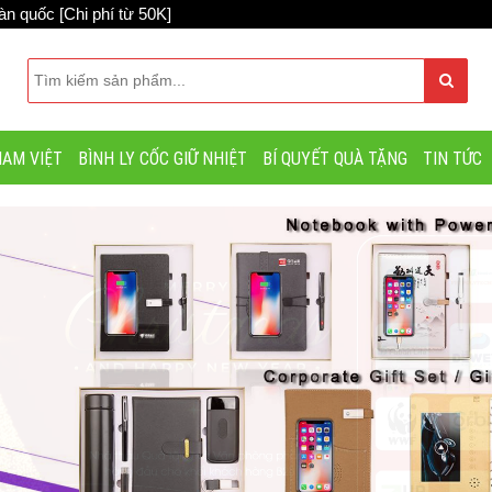
n quốc [Chi phí từ 50K]
AM VIỆT
BÌNH LY CỐC GIỮ NHIỆT
BÍ QUYẾT QUÀ TẶNG
TIN TỨC