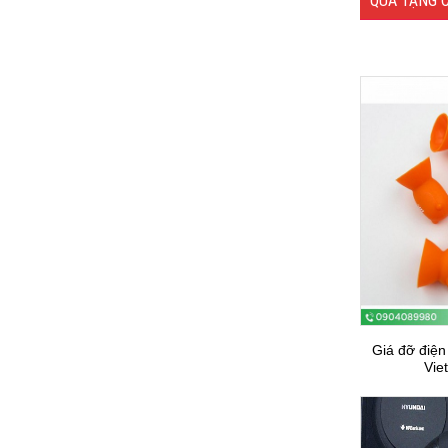
QUÀ TẶNG C
Giá đỡ điện 
Vie