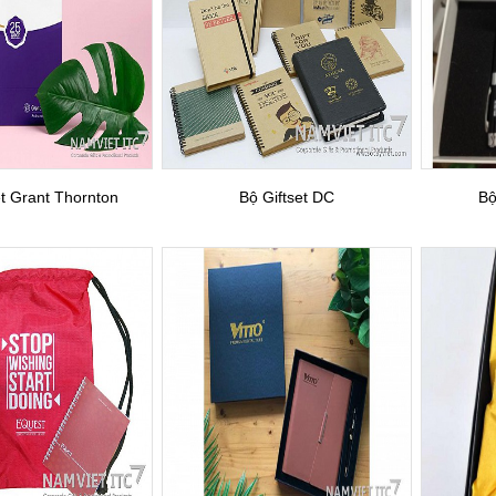
et Grant Thornton
Bộ Giftset DC
Bộ