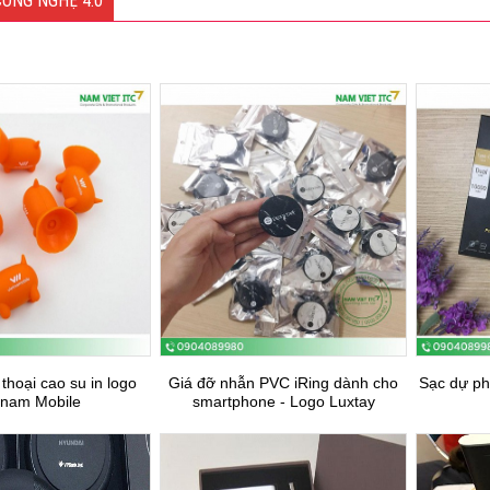
ÔNG NGHỆ 4.0
thoại cao su in logo
Giá đỡ nhẫn PVC iRing dành cho
Sạc dự ph
tnam Mobile
smartphone - Logo Luxtay