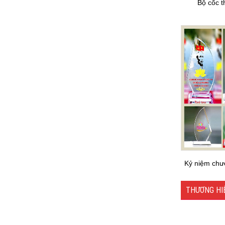
Bộ cốc t
Kỷ niệm chư
THƯƠNG HI