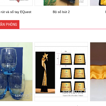
i rút và sổ tay EQuest
Bộ sổ bút 2
VĂN PHÒNG