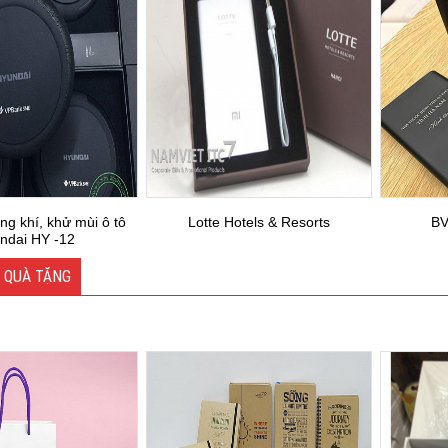
ng khí, khử mùi ô tô
Lotte Hotels & Resorts
BV
ndai HY -12
 QUÀ TẶNG