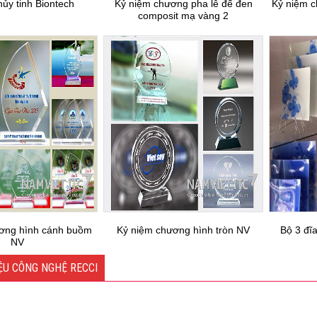
hủy tinh Biontech
Kỷ niệm chương pha lê đế đen
Kỷ niệm c
composit mạ vàng 2
ơng hình cánh buồm
Kỷ niệm chương hình tròn NV
Bộ 3 đĩ
NV
ỆU CÔNG NGHỆ RECCI