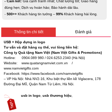
- Cam kết:
Giá cạnh tranh nhất; Chất lượng tốt; Giao hàng
đúng hẹn; Dịch vụ hoàn hảo; Bảo hành dài lâu.
-
500++
Khách hàng tin tưởng –
99%
Khách hàng hài lòng.
Thông tin chi tiết
Đánh giá
USB + Hộp đựng in logo
Tư vấn và đặt hàng cụ thể, vui lòng liên hệ:
Công ty Quà tặng Nam Việt (Nam Việt Gifts & Promotions)
Hotline: 0904.089 980 / 024.6253.2340 (Hà Nội)
Website:
www.quatangnamviet.com.vn /
www.namvietgifts.com
Facebook: https://www.facebook.com/namvietgifts
– VP Hà Nội: Nhà NV2-16, Khu biệt thự liền kề Viglacera, 178
Đường Đại Mỗ, Quận Nam Từ Liêm, Hà Nội.
usb in logo
,
usb thương hiệu
,