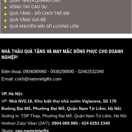
QUẠT NHỰA QUẢNG CÁO
VÒNG TAY CAO SU
QUÀ TẶNG - ĐỒ CHƠI TRẺ EM
QUÀ TẶNG GIÁ RẺ
QUÀ KHUYẾN MÃI SỐ LƯỢNG LỚN
NHÀ THẦU QUÀ TẶNG VÀ MAY MẶC ĐỒNG PHỤC CHO DOANH
NGHIỆP!
Điện thoại:
0904089980 - 0936298890 - 02462532340
Email:
cskh@namvietgifts.com
VP. Hà Nội:
VP:
Nhà NV2.16, Khu biệt thự nhà vườn Viglacera, Số 178
Đường Đại Mỗ, Phường Đại Mỗ, Quận Nam Từ Liêm, Hà Nội
.
Xưởng in: TDP Tháp, Phường Đại Mỗ, Quận Nam Từ Liêm, Hà Nội.
Hotline/ Zalo/ Viber (24/7):
0904.089.980 - 024 6253 2340
Skype:
ceo.namvietgifts