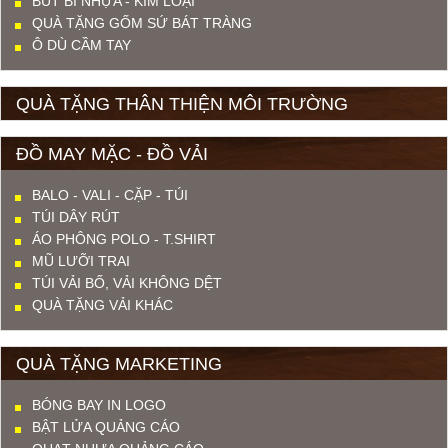
BÚT BI NHỰA - KIM LOẠI
QUÀ TẶNG GỐM SỨ BÁT TRÀNG
Ô DÙ CẦM TAY
QUÀ TẶNG THÂN THIỆN MÔI TRƯỜNG
ĐỒ MAY MẶC - ĐỒ VẢI
BALO - VALI - CẶP - TÚI
TÚI DÂY RÚT
ÁO PHÔNG POLO - T.SHIRT
MŨ LƯỠI TRAI
TÚI VẢI BỐ, VẢI KHÔNG DỆT
QUÀ TẶNG VẢI KHÁC
QUÀ TẶNG MARKETING
BÓNG BAY IN LOGO
BẬT LỬA QUẢNG CÁO