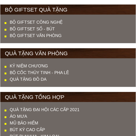
BỘ GIFTSET QUÀ TẶNG
BỘ GIFTSET CÔNG NGHỆ
BỘ GIFTSET SỔ - BÚT
BỘ GIFTSET VĂN PHÒNG
QUÀ TẶNG VĂN PHÒNG
KỶ NIỆM CHƯƠNG
BỘ CỐC THỦY TINH - PHA LÊ
QUÀ TẶNG ĐỒ DA
QUÀ TẶNG TỔNG HỢP
QUÀ TẶNG ĐẠI HỘI CÁC CẤP 2021
ÁO MƯA
MŨ BẢO HIỂM
BÚT KÝ CAO CẤP