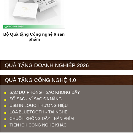
Bộ Quà tặng Công nghệ 6 sản
phẩm
QUÀ TẶNG DOANH NGHIỆP 2026
QUÀ TẶNG CÔNG NGHỆ 4.0
SẠC DỰ PHÒNG - SẠC KHÔNG DÂY
SỔ SẠC - VÍ SẠC ĐA NĂNG
USB IN LOGO THƯƠNG HIỆU
LOA BLUETOOTH - TAI NGHE
CHUỘT KHÔNG DÂY - BÀN PHÍM
TIỆN ÍCH CÔNG NGHỆ KHÁC