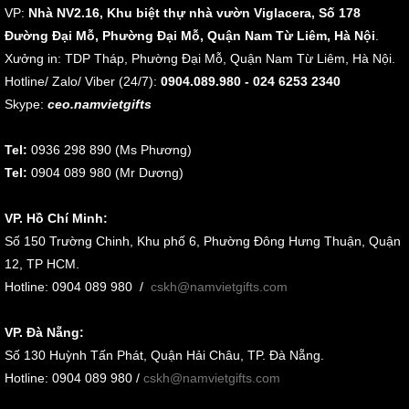
VP:
Nhà NV2.16, Khu biệt thự nhà vườn Viglacera, Số 178
Đường Đại Mỗ, Phường Đại Mỗ, Quận Nam Từ Liêm, Hà Nội
.
Xưởng in: TDP Tháp, Phường Đại Mỗ, Quận Nam Từ Liêm, Hà Nội.
Hotline/ Zalo/ Viber (24/7):
0904.089.980 - 024 6253 2340
Skype:
ceo.namvietgifts
Tel:
0936 298 890 (Ms Phương)
Tel:
0904 089 980 (Mr Dương)
VP. Hồ Chí Minh:
Số 150 Trường Chinh, Khu phố 6, Phường Đông Hưng Thuận, Quận
12, TP HCM.
Hotline: 0904 089 980
/
cskh@namvietgifts.com
VP. Đà Nẵng:
Số
130 Huỳnh Tấn Phát, Quận Hải Châu, TP. Đà Nẵng
.
Hotline: 0904 089 980 /
cskh@namvietgifts.com