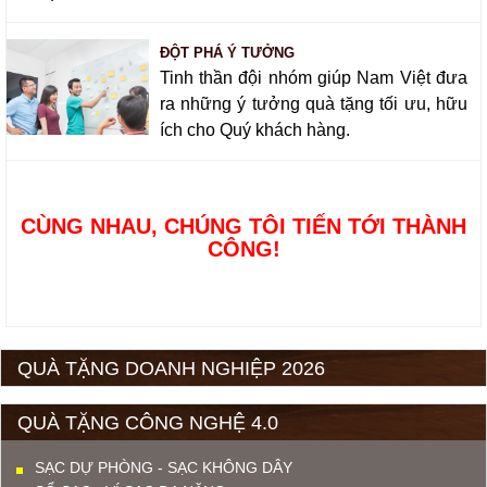
ĐỘT PHÁ Ý TƯỞNG
Tinh thần đội nhóm giúp Nam Việt đưa
ra những ý tưởng quà tặng tối ưu, hữu
ích cho Quý khách hàng.
CÙNG NHAU, CHÚNG TÔI TIẾN TỚI THÀNH
CÔNG!
QUÀ TẶNG DOANH NGHIỆP 2026
QUÀ TẶNG CÔNG NGHỆ 4.0
SẠC DỰ PHÒNG - SẠC KHÔNG DÂY