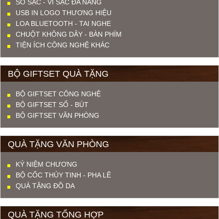
SỔ SẠC - VÍ SẠC ĐA NĂNG
USB IN LOGO THƯƠNG HIỆU
LOA BLUETOOTH - TAI NGHE
CHUỘT KHÔNG DÂY - BÀN PHÍM
TIỆN ÍCH CÔNG NGHỆ KHÁC
BỘ GIFTSET QUÀ TẶNG
BỘ GIFTSET CÔNG NGHỆ
BỘ GIFTSET SỔ - BÚT
BỘ GIFTSET VĂN PHÒNG
QUÀ TẶNG VĂN PHÒNG
KỶ NIỆM CHƯƠNG
BỘ CỐC THỦY TINH - PHA LÊ
QUÀ TẶNG ĐỒ DA
QUÀ TẶNG TỔNG HỢP