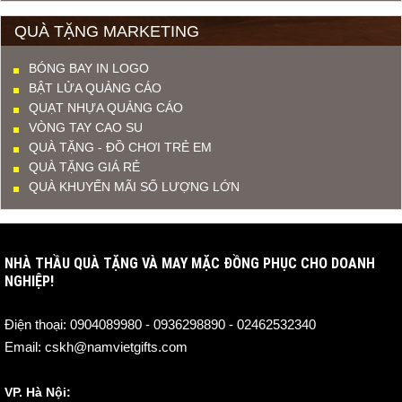
QUÀ TẶNG MARKETING
BÓNG BAY IN LOGO
BẬT LỬA QUẢNG CÁO
QUẠT NHỰA QUẢNG CÁO
VÒNG TAY CAO SU
QUÀ TẶNG - ĐỒ CHƠI TRẺ EM
QUÀ TẶNG GIÁ RẺ
QUÀ KHUYẾN MÃI SỐ LƯỢNG LỚN
NHÀ THẦU QUÀ TẶNG VÀ MAY MẶC ĐỒNG PHỤC CHO DOANH
NGHIỆP!
Điện thoại:
0904089980 - 0936298890 - 02462532340
Email:
cskh@namvietgifts.com
VP. Hà Nội: