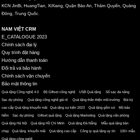
KCN JinBi, HuangTian, XiXiang, Quận Bảo An, Thâm Quyến, Quảng
Đông, Trung Quốc.
NAM VIỆT CRM
E_CATALOGUE 2023
Chính sách đại lý
Quy trình đặt hàng
Hướng dẫn thanh toán
Đổi trả và bảo hành
Chính sách vận chuyển
Bảo mật thông tin
Quà tặng Công nghệ 4.0 Bộ Giftset công nghệ USB Quà tặng Sổ sạc đa năng
Sạc dự phòng Quà tặng công nghệ giá rẻ Quà tặng thân thiện môi trường Bút ký
cao cấp Quà tặng khuyến mãi Quà tặng sự kiện 2023 Quà tặng gốm sứ Mũ bảo
hiểm Sạc dự phòng Giftset quà tặng Quà tặng Marketing Quà tặng văn phòng
Quà tặng Hà Nội Quà tặng Hồ Chí Minh Quà tặng Đà Nẵng Mẫu quà tặng bán
chạy Quà tặng khuyến mãi Quà tặng cao cấp Công ty quà tặng uy tín 100+ mẫu
Quà tặng công nghệ