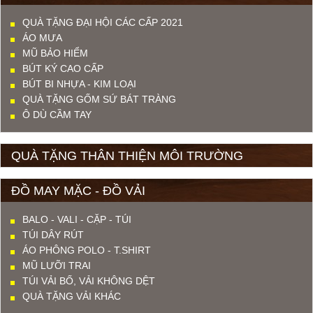
QUÀ TẶNG ĐẠI HỘI CÁC CẤP 2021
ÁO MƯA
MŨ BẢO HIỂM
BÚT KÝ CAO CẤP
BÚT BI NHỰA - KIM LOẠI
QUÀ TẶNG GỐM SỨ BÁT TRÀNG
Ô DÙ CẦM TAY
QUÀ TẶNG THÂN THIỆN MÔI TRƯỜNG
ĐỒ MAY MẶC - ĐỒ VẢI
BALO - VALI - CẶP - TÚI
TÚI DÂY RÚT
ÁO PHÔNG POLO - T.SHIRT
MŨ LƯỠI TRAI
TÚI VẢI BỐ, VẢI KHÔNG DỆT
QUÀ TẶNG VẢI KHÁC