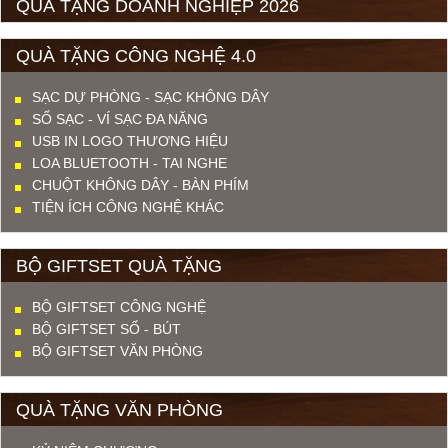
QUÀ TẶNG DOANH NGHIỆP 2026
QUÀ TẶNG CÔNG NGHỆ 4.0
SẠC DỰ PHÒNG - SẠC KHÔNG DÂY
SỔ SẠC - VÍ SẠC ĐA NĂNG
USB IN LOGO THƯƠNG HIỆU
LOA BLUETOOTH - TAI NGHE
CHUỘT KHÔNG DÂY - BÀN PHÍM
TIỆN ÍCH CÔNG NGHỆ KHÁC
BỘ GIFTSET QUÀ TẶNG
BỘ GIFTSET CÔNG NGHỆ
BỘ GIFTSET SỔ - BÚT
BỘ GIFTSET VĂN PHÒNG
QUÀ TẶNG VĂN PHÒNG