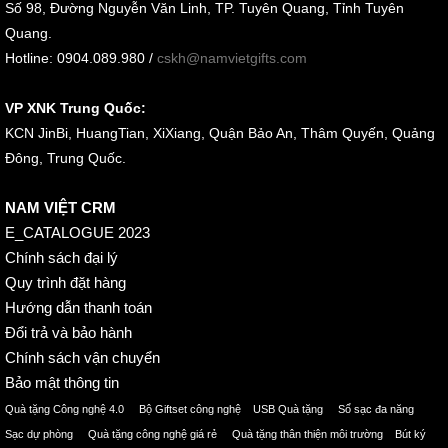
Số 98, Đường Nguyễn Văn Linh, TP. Tuyên Quang, Tỉnh Tuyên
Quang.
Hotline: 0904.089.980 /
cskh@namvietgifts.com
VP XNK Trung Quốc:
KCN JinBi, HuangTian, XiXiang, Quận Bảo An, Thâm Quyến, Quảng
Đông, Trung Quốc.
NAM VIỆT CRM
E_CATALOGUE 2023
Chính sách đại lý
Quy trình đặt hàng
Hướng dẫn thanh toán
Đổi trả và bảo hành
Chính sách vận chuyển
Bảo mật thông tin
Quà tặng Công nghệ 4.0 Bộ Giftset công nghệ USB Quà tặng Sổ sạc đa năng
Sạc dự phòng Quà tặng công nghệ giá rẻ Quà tặng thân thiện môi trường Bút ký