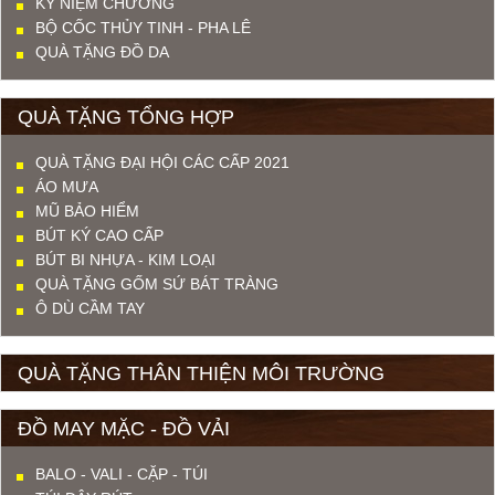
KỶ NIỆM CHƯƠNG
BỘ CỐC THỦY TINH - PHA LÊ
QUÀ TẶNG ĐỒ DA
QUÀ TẶNG TỔNG HỢP
QUÀ TẶNG ĐẠI HỘI CÁC CẤP 2021
ÁO MƯA
MŨ BẢO HIỂM
BÚT KÝ CAO CẤP
BÚT BI NHỰA - KIM LOẠI
QUÀ TẶNG GỐM SỨ BÁT TRÀNG
Ô DÙ CẦM TAY
QUÀ TẶNG THÂN THIỆN MÔI TRƯỜNG
ĐỒ MAY MẶC - ĐỒ VẢI
BALO - VALI - CẶP - TÚI