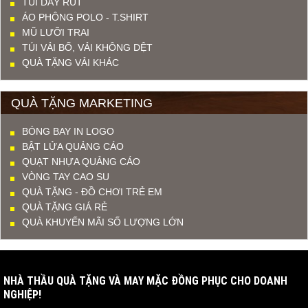
TÚI DÂY RÚT
ÁO PHÔNG POLO - T.SHIRT
MŨ LƯỠI TRAI
TÚI VẢI BỐ, VẢI KHÔNG DỆT
QUÀ TẶNG VẢI KHÁC
QUÀ TẶNG MARKETING
BÓNG BAY IN LOGO
BẬT LỬA QUẢNG CÁO
QUẠT NHỰA QUẢNG CÁO
VÒNG TAY CAO SU
QUÀ TẶNG - ĐỒ CHƠI TRẺ EM
QUÀ TẶNG GIÁ RẺ
QUÀ KHUYẾN MÃI SỐ LƯỢNG LỚN
NHÀ THẦU QUÀ TẶNG VÀ MAY MẶC ĐỒNG PHỤC CHO DOANH
NGHIỆP!