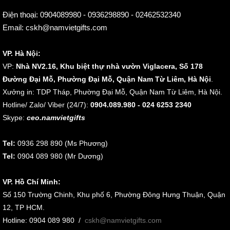
Điện thoại:
0904089980 - 0936298890 - 02462532340
Email:
cskh@namvietgifts.com
VP. Hà Nội:
VP:
Nhà NV2.16, Khu biệt thự nhà vườn Viglacera, Số 178
Đường Đại Mỗ, Phường Đại Mỗ, Quận Nam Từ Liêm, Hà Nội
.
Xưởng in: TDP Tháp, Phường Đại Mỗ, Quận Nam Từ Liêm, Hà Nội.
Hotline/ Zalo/ Viber (24/7):
0904.089.980 - 024 6253 2340
Skype:
ceo.namvietgifts
Tel:
0936 298 890 (Ms Phương)
Tel:
0904 089 980 (Mr Dương)
VP. Hồ Chí Minh:
Số 150 Trường Chinh, Khu phố 6, Phường Đông Hưng Thuận, Quận
12, TP HCM.
Hotline: 0904 089 980
/
cskh@namvietgifts.com