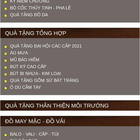
KỶ NIỆM CHƯƠNG
BỘ CỐC THỦY TINH - PHA LÊ
QUÀ TẶNG ĐỒ DA
QUÀ TẶNG TỔNG HỢP
QUÀ TẶNG ĐẠI HỘI CÁC CẤP 2021
ÁO MƯA
MŨ BẢO HIỂM
BÚT KÝ CAO CẤP
BÚT BI NHỰA - KIM LOẠI
QUÀ TẶNG GỐM SỨ BÁT TRÀNG
Ô DÙ CẦM TAY
QUÀ TẶNG THÂN THIỆN MÔI TRƯỜNG
ĐỒ MAY MẶC - ĐỒ VẢI
BALO - VALI - CẶP - TÚI