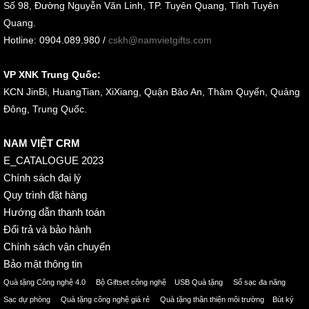
Số 98, Đường Nguyễn Văn Linh, TP. Tuyên Quang, Tỉnh Tuyên
Quang.
Hotline: 0904.089.980 /
cskh@namvietgifts.com
VP XNK Trung Quốc:
KCN JinBi, HuangTian, XiXiang, Quận Bảo An, Thâm Quyến, Quảng
Đông, Trung Quốc.
NAM VIỆT CRM
E_CATALOGUE 2023
Chính sách đại lý
Quy trình đặt hàng
Hướng dẫn thanh toán
Đổi trả và bảo hành
Chính sách vận chuyển
Bảo mật thông tin
Quà tặng Công nghệ 4.0 Bộ Giftset công nghệ USB Quà tặng Sổ sạc đa năng
Sạc dự phòng Quà tặng công nghệ giá rẻ Quà tặng thân thiện môi trường Bút ký