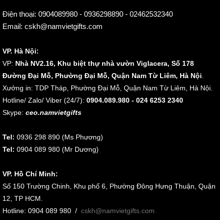
Điện thoại:
0904089980 - 0936298890 - 02462532340
Email:
cskh@namvietgifts.com
VP. Hà Nội:
VP:
Nhà NV2.16, Khu biệt thự nhà vườn Viglacera, Số 178
Đường Đại Mỗ, Phường Đại Mỗ, Quận Nam Từ Liêm, Hà Nội
.
Xưởng in: TDP Tháp, Phường Đại Mỗ, Quận Nam Từ Liêm, Hà Nội.
Hotline/ Zalo/ Viber (24/7):
0904.089.980 - 024 6253 2340
Skype:
ceo.namvietgifts
Tel:
0936 298 890 (Ms Phương)
Tel:
0904 089 980 (Mr Dương)
VP. Hồ Chí Minh:
Số 150 Trường Chinh, Khu phố 6, Phường Đông Hưng Thuận, Quận
12, TP HCM.
Hotline: 0904 089 980
/
cskh@namvietgifts.com