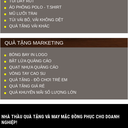
TÚI DÂY RÚT
ÁO PHÔNG POLO - T.SHIRT
MŨ LƯỠI TRAI
TÚI VẢI BỐ, VẢI KHÔNG DỆT
QUÀ TẶNG VẢI KHÁC
QUÀ TẶNG MARKETING
BÓNG BAY IN LOGO
BẬT LỬA QUẢNG CÁO
QUẠT NHỰA QUẢNG CÁO
VÒNG TAY CAO SU
QUÀ TẶNG - ĐỒ CHƠI TRẺ EM
QUÀ TẶNG GIÁ RẺ
QUÀ KHUYẾN MÃI SỐ LƯỢNG LỚN
NHÀ THẦU QUÀ TẶNG VÀ MAY MẶC ĐỒNG PHỤC CHO DOANH
NGHIỆP!