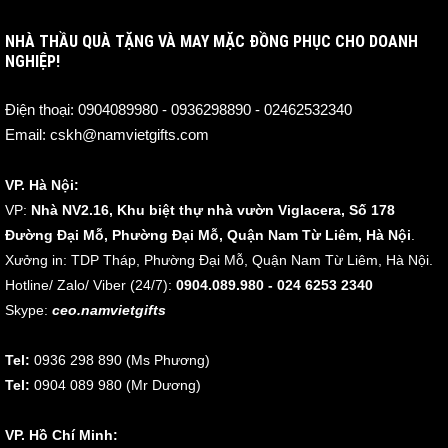
NHÀ THẦU QUÀ TẶNG VÀ MAY MẶC ĐỒNG PHỤC CHO DOANH
NGHIỆP!
Điện thoại:
0904089980 - 0936298890 - 02462532340
Email:
cskh@namvietgifts.com
VP. Hà Nội:
VP:
Nhà NV2.16, Khu biệt thự nhà vườn Viglacera, Số 178
Đường Đại Mỗ, Phường Đại Mỗ, Quận Nam Từ Liêm, Hà Nội
.
Xưởng in: TDP Tháp, Phường Đại Mỗ, Quận Nam Từ Liêm, Hà Nội.
Hotline/ Zalo/ Viber (24/7):
0904.089.980 - 024 6253 2340
Skype:
ceo.namvietgifts
Tel:
0936 298 890 (Ms Phương)
Tel:
0904 089 980 (Mr Dương)
VP. Hồ Chí Minh: