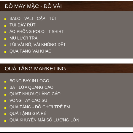
ĐỒ MAY MẶC - ĐỒ VẢI
BALO - VALI - CẶP - TÚI
TÚI DÂY RÚT
ÁO PHÔNG POLO - T.SHIRT
MŨ LƯỠI TRAI
TÚI VẢI BỐ, VẢI KHÔNG DỆT
QUÀ TẶNG VẢI KHÁC
QUÀ TẶNG MARKETING
BÓNG BAY IN LOGO
BẬT LỬA QUẢNG CÁO
QUẠT NHỰA QUẢNG CÁO
VÒNG TAY CAO SU
QUÀ TẶNG - ĐỒ CHƠI TRẺ EM
QUÀ TẶNG GIÁ RẺ
QUÀ KHUYẾN MÃI SỐ LƯỢNG LỚN