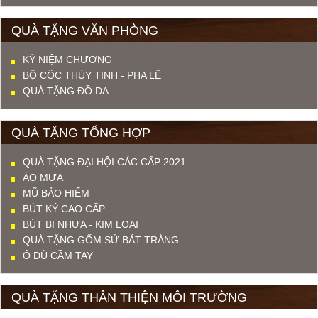
QUÀ TẶNG VĂN PHÒNG
KỶ NIỆM CHƯƠNG
BỘ CỐC THỦY TINH - PHA LÊ
QUÀ TẶNG ĐỒ DA
QUÀ TẶNG TỔNG HỢP
QUÀ TẶNG ĐẠI HỘI CÁC CẤP 2021
ÁO MƯA
MŨ BẢO HIỂM
BÚT KÝ CAO CẤP
BÚT BI NHỰA - KIM LOẠI
QUÀ TẶNG GỐM SỨ BÁT TRÀNG
Ô DÙ CẦM TAY
QUÀ TẶNG THÂN THIỆN MÔI TRƯỜNG