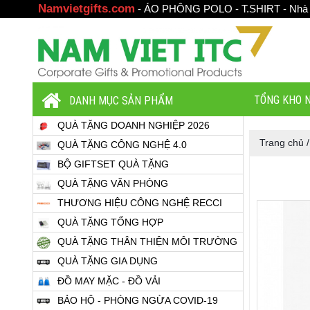
Namvietgifts.com
-
ÁO PHÔNG POLO - T.SHIRT - Nhà thầ
TỔNG KHO N
DANH MỤC SẢN PHẨM
QUÀ TẶNG DOANH NGHIỆP 2026
Trang chủ
QUÀ TẶNG CÔNG NGHỆ 4.0
BỘ GIFTSET QUÀ TẶNG
QUÀ TẶNG VĂN PHÒNG
THƯƠNG HIỆU CÔNG NGHỆ RECCI
QUÀ TẶNG TỔNG HỢP
QUÀ TẶNG THÂN THIỆN MÔI TRƯỜNG
QUÀ TẶNG GIA DỤNG
ĐỒ MAY MẶC - ĐỒ VẢI
BẢO HỘ - PHÒNG NGỪA COVID-19