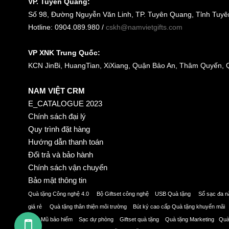
VP. Tuyên Quang:
Số 98, Đường Nguyễn Văn Linh, TP. Tuyên Quang, Tỉnh Tuy
Hotline: 0904.089.980 /
cskh@namvietgifts.com
VP XNK Trung Quốc:
KCN JinBi, HuangTian, XiXiang, Quận Bảo An, Thâm Quyến,
NAM VIỆT CRM
E_CATALOGUE 2023
Chính sách đại lý
Quy trình đặt hàng
Hướng dẫn thanh toán
Đổi trả và bảo hành
Chính sách vận chuyển
Bảo mật thông tin
Quà tặng Công nghệ 4.0 Bộ Giftset công nghệ USB Quà tặng Sổ sạc đa
giá rẻ Quà tặng thân thiện môi trường Bút ký cao cấp Quà tặng khuyến mã
sứ Mũ bảo hiểm Sạc dự phòng Giftset quà tặng Quà tặng Marketing Qu
GỌI