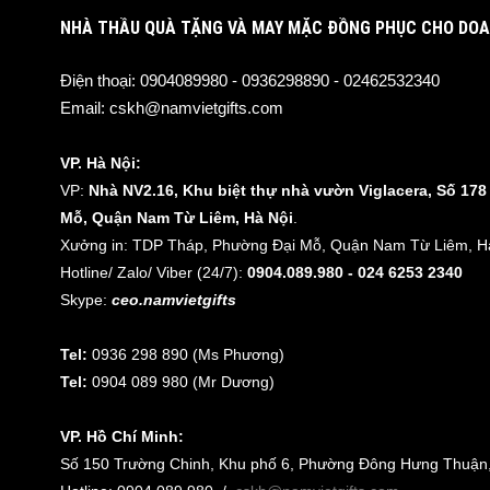
NHÀ THẦU QUÀ TẶNG VÀ MAY MẶC ĐỒNG PHỤC CHO DOA
Điện thoại:
0904089980 - 0936298890 - 02462532340
Email:
cskh@namvietgifts.com
VP. Hà Nội:
VP:
Nhà NV2.16, Khu biệt thự nhà vườn Viglacera, Số 17
Mỗ, Quận Nam Từ Liêm, Hà Nội
.
Xưởng in: TDP Tháp, Phường Đại Mỗ, Quận Nam Từ Liêm, Hà
Hotline/ Zalo/ Viber (24/7):
0904.089.980 - 024 6253 2340
Skype:
ceo.namvietgifts
Tel:
0936 298 890 (Ms Phương)
Tel:
0904 089 980 (Mr Dương)
VP. Hồ Chí Minh:
Số 150 Trường Chinh, Khu phố 6, Phường Đông Hưng Thuận