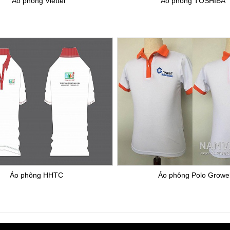
Áo phông Viettel
Áo phông TOSHIBA
Áo phông HHTC
Áo phông Polo Growel