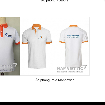
Áo phông FUBON
l
Áo phông Polo Manpower