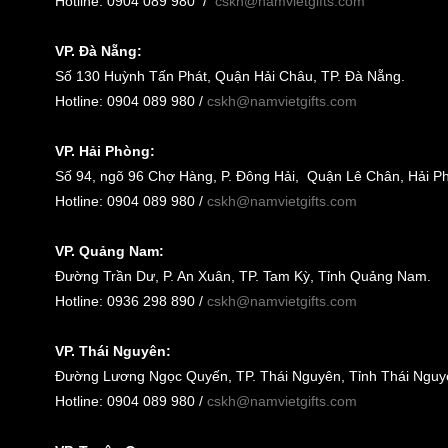
Hotline: 0904 089 980
/
cskh@namvietgifts.com
VP. Đà Nẵng:
Số
130 Huỳnh Tấn Phát, Quận Hải Châu, TP. Đà Nẵng
.
Hotline: 0904 089 980 /
cskh@namvietgifts.com
VP. Hải Phòng:
Số
94, ngõ 96 Chợ Hàng, P. Đông Hải, Quận Lê Chân, Hải P
Hotline: 0904 089 980 /
cskh@namvietgifts.com
VP. Quảng Nam:
Đường Trần Dư, P. An Xuân, TP. Tam Kỳ, Tỉnh Quảng Nam
.
Hotline: 0936 298 890 /
cskh@namvietgifts.com
VP. Thái Nguyên:
Đường Lương Ngọc Quyến, TP. Thái Nguyên, Tỉnh Thái Nguy
Hotline: 0904 089 980 /
cskh@namvietgifts.com