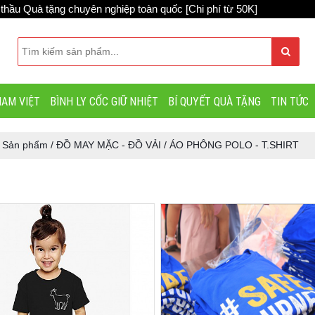
u Quà tặng chuyên nghiệp toàn quốc [Chi phí từ 50K]
AM VIỆT
BÌNH LY CỐC GIỮ NHIỆT
BÍ QUYẾT QUÀ TẶNG
TIN TỨC
/
Sản phẩm
/
ĐỒ MAY MẶC - ĐỒ VẢI
/
ÁO PHÔNG POLO - T.SHIRT