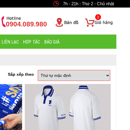
7h - 21h : Thứ 2 - Chủ nhật
0
0904.089.980
LIÊN LẠC
HỢP TÁC
BÁO GIÁ
Sắp xếp theo