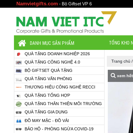
Namvietgifts.com
-
Bộ Giftset VP 6
TỔNG KHO N
DANH MỤC SẢN PHẨM
QUÀ TẶNG DOANH NGHIỆP 2026
Trang chủ
QUÀ TẶNG CÔNG NGHỆ 4.0
BỘ GIFTSET QUÀ TẶNG
xem hết
QUÀ TẶNG VĂN PHÒNG
THƯƠNG HIỆU CÔNG NGHỆ RECCI
QUÀ TẶNG TỔNG HỢP
QUÀ TẶNG THÂN THIỆN MÔI TRƯỜNG
QUÀ TẶNG GIA DỤNG
ĐỒ MAY MẶC - ĐỒ VẢI
BẢO HỘ - PHÒNG NGỪA COVID-19