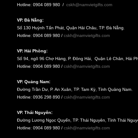
Hotline: 0904 089 980
/
cskh@namvietgifts.com
VP. Đà Nẵng:
Số
130 Huỳnh Tấn Phát, Quận Hải Châu, TP. Đà Nẵng
.
Hotline: 0904 089 980 /
cskh@namvietgifts.com
VP. Hải Phòng:
Số
94, ngõ 96 Chợ Hàng, P. Đông Hải, Quận Lê Chân, Hải P
Hotline: 0904 089 980 /
cskh@namvietgifts.com
VP. Quảng Nam:
Đường Trần Dư, P. An Xuân, TP. Tam Kỳ, Tỉnh Quảng Nam
.
Hotline: 0936 298 890 /
cskh@namvietgifts.com
VP. Thái Nguyên:
Đường Lương Ngọc Quyến, TP. Thái Nguyên, Tỉnh Thái Nguy
Hotline: 0904 089 980 /
cskh@namvietgifts.com