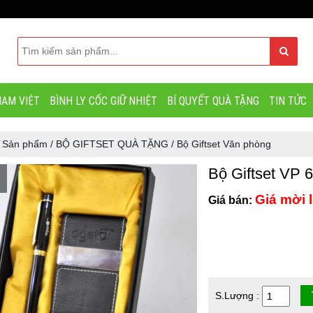
AM VIỆT
BÌNH LY CỐC GIỮ NHIỆT
BÍ QUYẾT QUÀ TẶNG
TIN TỨC
/
Sản phẩm
/
BỘ GIFTSET QUÀ TẶNG
/
Bộ Giftset Văn phòng
Bộ Giftset VP 6
Giá mời l
Giá bán:
S.Lượng :