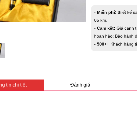
- Miễn phí:
thiết kế s
05 km.
- Cam kết:
Giá cạnh t
hoàn hảo; Bảo hành dà
-
500++
Khách hàng t
g tin chi tiết
Đánh giá