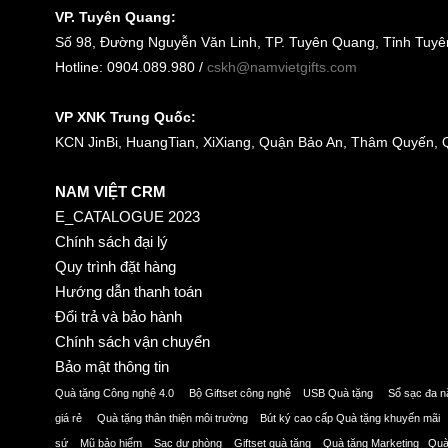
VP. Tuyên Quang:
Số 98, Đường Nguyễn Văn Linh, TP. Tuyên Quang, Tỉnh Tuy
Hotline: 0904.089.980 /
cskh@namvietgifts.com
VP XNK Trung Quốc:
KCN JinBi, HuangTian, XiXiang, Quận Bảo An, Thâm Quyến,
NAM VIỆT CRM
E_CATALOGUE 2023
Chính sách đại lý
Quy trình đặt hàng
Hướng dẫn thanh toán
Đổi trả và bảo hành
Chính sách vận chuyển
Bảo mật thông tin
Quà tặng Công nghệ 4.0 Bộ Giftset công nghệ USB Quà tặng Sổ sạc đa
giá rẻ Quà tặng thân thiện môi trường Bút ký cao cấp Quà tặng khuyến mã
sứ Mũ bảo hiểm Sạc dự phòng Giftset quà tặng Quà tặng Marketing Qu