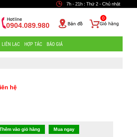
7h - 21h : Thứ 2 - Chủ nhật
0
0904.089.980
LIÊN LẠC
HỢP TÁC
BÁO GIÁ
iên hệ
Thêm vào giỏ hàng
Mua ngay