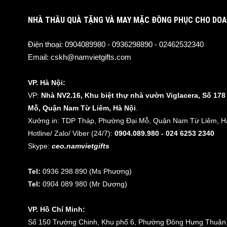
NHÀ THẦU QUÀ TẶNG VÀ MAY MẶC ĐỒNG PHỤC CHO DOA
Điện thoại:
0904089980 - 0936298890 - 02462532340
Email:
cskh@namvietgifts.com
VP. Hà Nội:
VP:
Nhà NV2.16, Khu biệt thự nhà vườn Viglacera, Số 17
Mỗ, Quận Nam Từ Liêm, Hà Nội
.
Xưởng in: TDP Tháp, Phường Đại Mỗ, Quận Nam Từ Liêm, Hà
Hotline/ Zalo/ Viber (24/7):
0904.089.980 - 024 6253 2340
Skype:
ceo.namvietgifts
Tel:
0936 298 890 (Ms Phương)
Tel:
0904 089 980 (Mr Dương)
VP. Hồ Chí Minh:
Số 150 Trường Chinh, Khu phố 6, Phường Đông Hưng Thuận