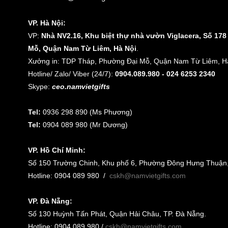
VP. Hà Nội:
VP:
Nhà NV2.16, Khu biệt thự nhà vườn Viglacera, Số 17
Mỗ, Quận Nam Từ Liêm, Hà Nội
.
Xưởng in: TDP Tháp, Phường Đại Mỗ, Quận Nam Từ Liêm, Hà
Hotline/ Zalo/ Viber (24/7):
0904.089.980 - 024 6253 2340
Skype:
ceo.namvietgifts
Tel:
0936 298 890 (Ms Phương)
Tel:
0904 089 980 (Mr Dương)
VP. Hồ Chí Minh:
Số 150 Trường Chinh, Khu phố 6, Phường Đông Hưng Thuận
Hotline: 0904 089 980
/
cskh@namvietgifts.com
VP. Đà Nẵng:
Số
130 Huỳnh Tấn Phát, Quận Hải Châu, TP. Đà Nẵng
.
Hotline: 0904 089 980 /
cskh@namvietgifts.com