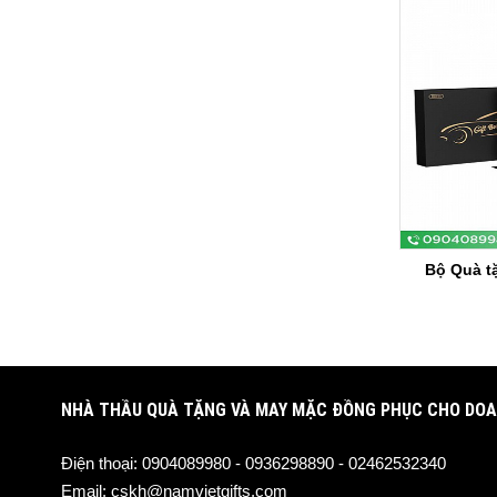
Bộ Quà t
NHÀ THẦU QUÀ TẶNG VÀ MAY MẶC ĐỒNG PHỤC CHO DOA
Điện thoại:
0904089980 - 0936298890 - 02462532340
Email:
cskh@namvietgifts.com