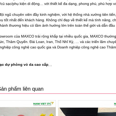
e/củ sạc/phụ kiện di động… với thiết kế đa dạng, phong phú, phù hợp v
i ngũ chuyên viên đầy kinh nghiệm, với hệ thống nhà xưởng tiên tiến
vụ tốt nhất đến khách hàng. Không chỉ đẹp về thiết kế mà tính năng,
thành thương hiệu có tầm ảnh hưởng lớn trên toàn thế giới và dẫn đầu 
owroom của MAXCO trải rộng khắp tại nhiều quốc gia, MAXCO thường
Đức, Thâm Quyến. Đài Loan, Iran, Thổ Nhĩ Kỳ, … và các triển lãm chu
nghiệp công nghệ cao quốc gia và Doanh nghiệp công nghệ cao Thâ
ạc dự phòng vỏ da cao cấp
,
,
Sản phẩm liên quan