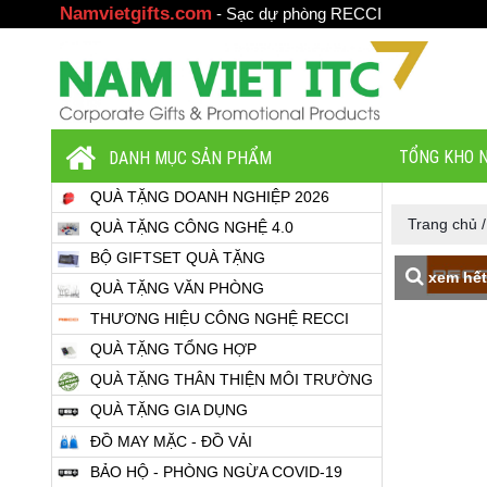
Namvietgifts.com
-
Sạc dự phòng RECCI
TỔNG KHO N
DANH MỤC SẢN PHẨM
QUÀ TẶNG DOANH NGHIỆP 2026
Trang chủ
QUÀ TẶNG CÔNG NGHỆ 4.0
BỘ GIFTSET QUÀ TẶNG
xem hết
QUÀ TẶNG VĂN PHÒNG
THƯƠNG HIỆU CÔNG NGHỆ RECCI
QUÀ TẶNG TỔNG HỢP
QUÀ TẶNG THÂN THIỆN MÔI TRƯỜNG
QUÀ TẶNG GIA DỤNG
ĐỒ MAY MẶC - ĐỒ VẢI
BẢO HỘ - PHÒNG NGỪA COVID-19