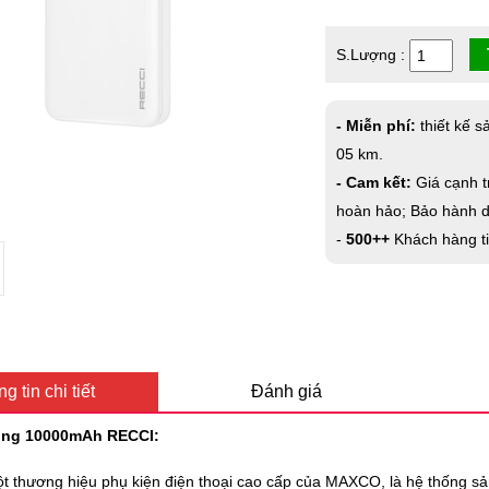
S.Lượng :
- Miễn phí:
thiết kế s
05 km.
- Cam kết:
Giá cạnh t
hoàn hảo; Bảo hành dà
-
500++
Khách hàng t
g tin chi tiết
Đánh giá
òng 10000mAh RECCI:
t thương hiệu phụ kiện điện thoại cao cấp của MAXCO, là hệ thống s