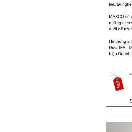
liệu/tai ngh
MAXCO có độ
những dịch 
đuổi để trở 
Hệ thống sh
Đức, IFA - 
hiệu Doanh 
s