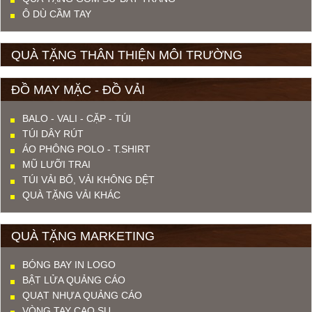
Ô DÙ CẦM TAY
QUÀ TẶNG THÂN THIỆN MÔI TRƯỜNG
ĐỒ MAY MẶC - ĐỒ VẢI
BALO - VALI - CẶP - TÚI
TÚI DÂY RÚT
ÁO PHÔNG POLO - T.SHIRT
MŨ LƯỠI TRAI
TÚI VẢI BỐ, VẢI KHÔNG DỆT
QUÀ TẶNG VẢI KHÁC
QUÀ TẶNG MARKETING
BÓNG BAY IN LOGO
BẬT LỬA QUẢNG CÁO
QUẠT NHỰA QUẢNG CÁO
VÒNG TAY CAO SU