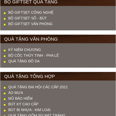
BỘ GIFTSET QUÀ TẶNG
BỘ GIFTSET CÔNG NGHỆ
BỘ GIFTSET SỔ - BÚT
BỘ GIFTSET VĂN PHÒNG
QUÀ TẶNG VĂN PHÒNG
KỶ NIỆM CHƯƠNG
BỘ CỐC THỦY TINH - PHA LÊ
QUÀ TẶNG ĐỒ DA
QUÀ TẶNG TỔNG HỢP
QUÀ TẶNG ĐẠI HỘI CÁC CẤP 2021
ÁO MƯA
MŨ BẢO HIỂM
BÚT KÝ CAO CẤP
BÚT BI NHỰA - KIM LOẠI
QUÀ TẶNG GỐM SỨ BÁT TRÀNG