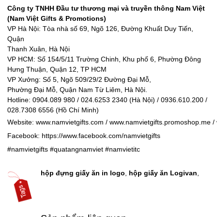
Công ty TNHH Đầu tư thương mại và truyền thông Nam Việt
(Nam Việt Gifts & Promotions)
VP Hà Nội: Tòa nhà số 69, Ngõ 126, Đường Khuất Duy Tiến,
Quận
Thanh Xuân, Hà Nội
VP HCM: Số 154/5/11 Trường Chinh, Khu phố 6, Phường Đông
Hưng Thuận, Quận 12, TP HCM
VP Xưởng: Số 5, Ngõ 509/29/2 Đường Đại Mỗ,
Phường Đại Mỗ, Quận Nam Từ Liêm, Hà Nội.
Hotline: 0904.089 980 / 024.6253 2340 (Hà Nội) / 0936.610.200 /
028.7308 6556 (Hồ Chí Minh)
Website:
www.namvietgifts.com
/
www.namvietgifts.promoshop.me
/
Facebook:
https://www.facebook.com/namvietgifts
#namvietgifts
#quatangnamviet
#namvietitc
hộp đựng giấy ăn in logo
,
hộp giấy ăn Logivan
,