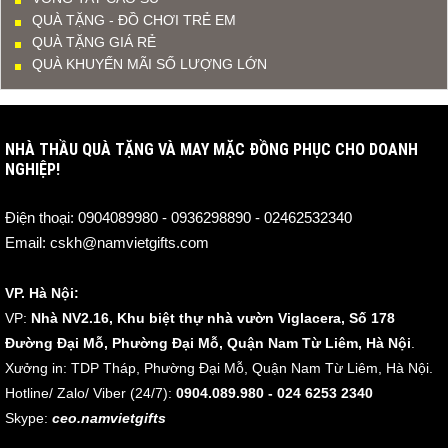
QUÀ TẶNG - ĐỒ CHƠI TRẺ EM
QUÀ TẶNG GIÁ RẺ
QUÀ KHUYẾN MÃI SỐ LƯỢNG LỚN
NHÀ THẦU QUÀ TẶNG VÀ MAY MẶC ĐỒNG PHỤC CHO DOANH
NGHIỆP!
Điện thoại:
0904089980 - 0936298890 - 02462532340
Email:
cskh@namvietgifts.com
VP. Hà Nội:
VP:
Nhà NV2.16, Khu biệt thự nhà vườn Viglacera, Số 178
Đường Đại Mỗ, Phường Đại Mỗ, Quận Nam Từ Liêm, Hà Nội
.
Xưởng in: TDP Tháp, Phường Đại Mỗ, Quận Nam Từ Liêm, Hà Nội.
Hotline/ Zalo/ Viber (24/7):
0904.089.980 - 024 6253 2340
Skype:
ceo.namvietgifts