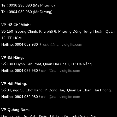
Tel:
0936 298 890 (Ms Phương)
Tel:
0904 089 980 (Mr Dương)
VP. Hồ Chí Minh:
Số 150 Trường Chinh, Khu phố 6, Phường Đông Hưng Thuận, Quận
12, TP HCM.
Hotline: 0904 089 980
/
cskh@namvietgifts.com
VP. Đà Nẵng:
Số
130 Huỳnh Tấn Phát, Quận Hải Châu, TP. Đà Nẵng
.
Hotline: 0904 089 980 /
cskh@namvietgifts.com
VP. Hải Phòng:
Số
94, ngõ 96 Chợ Hàng, P. Đông Hải, Quận Lê Chân, Hải Phòng
.
Hotline: 0904 089 980 /
cskh@namvietgifts.com
VP. Quảng Nam:
Đường Trần Dư, P. An Xuân, TP. Tam Kỳ, Tỉnh Quảng Nam
.