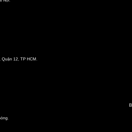
 Nội.
, Quận 12, TP HCM.
B
hòng
.