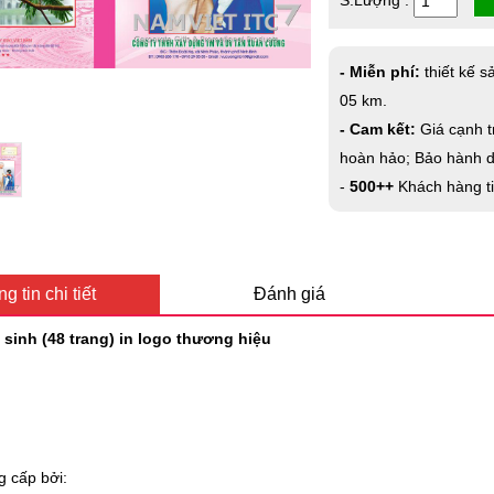
S.Lượng :
- Miễn phí:
thiết kế s
05 km.
- Cam kết:
Giá cạnh t
hoàn hảo; Bảo hành dà
-
500++
Khách hàng t
g tin chi tiết
Đánh giá
sinh (48 trang) in logo thương hiệu
g cấp bởi: