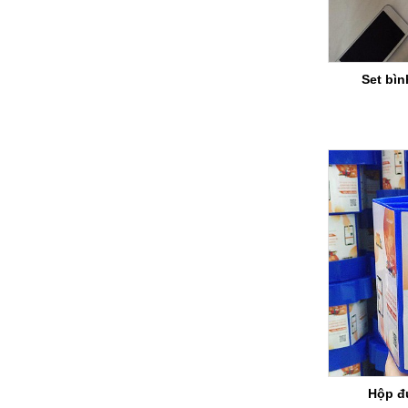
Set bì
Hộp đ