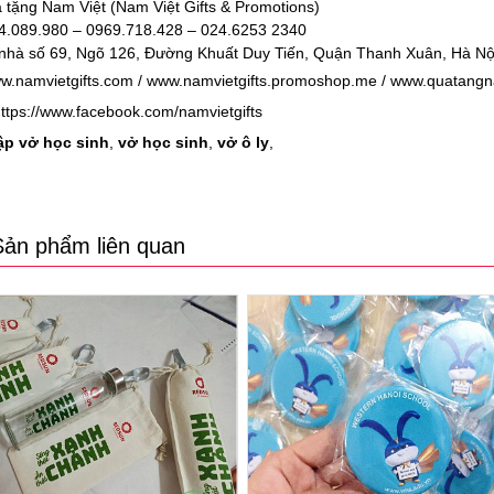
 tặng Nam Việt (Nam Việt Gifts & Promotions)
04.089.980 – 0969.718.428 – 024.6253 2340
nhà số 69, Ngõ 126, Đường Khuất Duy Tiến, Quận Thanh Xuân, Hà Nộ
w.namvietgifts.com
/
www.namvietgifts.promoshop.me
/
www.quatangn
ttps://www.facebook.com/namvietgifts
ập vở học sinh
,
vở học sinh
,
vở ô ly
,
Sản phẩm liên quan