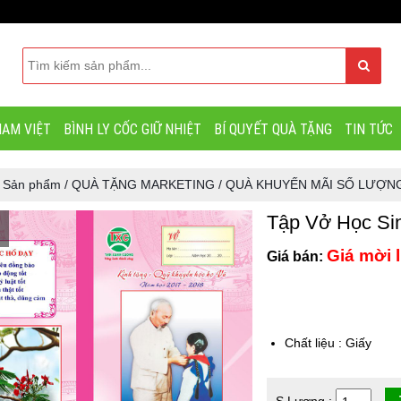
AM VIỆT
BÌNH LY CỐC GIỮ NHIỆT
BÍ QUYẾT QUÀ TẶNG
TIN TỨC
/
Sản phẩm
/
QUÀ TẶNG MARKETING
/
QUÀ KHUYẾN MÃI SỐ LƯỢN
Tập Vở Học Sin
Giá mời l
Giá bán:
Chất liệu
:
Giấy