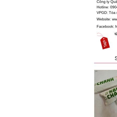
Công ty Quà
Hotline: 09
VPGD:
Tòa 
Website:
ww
Facebook:
h
t