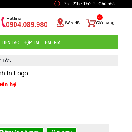
7h - 21h : Thứ 2 - Chủ nhật
0
0904.089.980
LIÊN LẠC
HỢP TÁC
BÁO GIÁ
G LỚN
h In Logo
iên hệ
Thêm vào giỏ hàng
Mua ngay