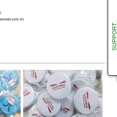
i
amviet.com.vn
SUPPOR