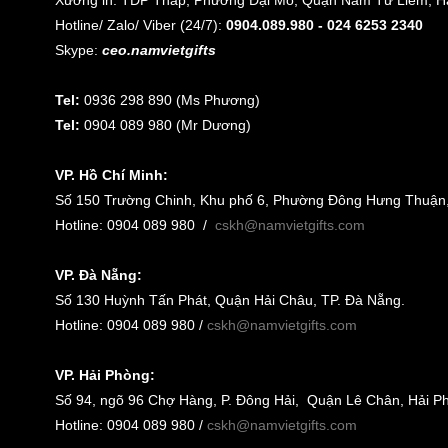
Xưởng in: TDP Tháp, Phường Đại Mỗ, Quận Nam Từ Liêm, Hà
Hotline/ Zalo/ Viber (24/7):
0904.089.980 - 024 6253 2340
Skype:
ceo.namvietgifts
Tel:
0936 298 890 (Ms Phương)
Tel:
0904 089 980 (Mr Dương)
VP. Hồ Chí Minh:
Số 150 Trường Chinh, Khu phố 6, Phường Đông Hưng Thuận
Hotline: 0904 089 980
/
cskh@namvietgifts.com
VP. Đà Nẵng:
Số
130 Huỳnh Tấn Phát, Quận Hải Châu, TP. Đà Nẵng
.
Hotline: 0904 089 980 /
cskh@namvietgifts.com
VP. Hải Phòng:
Số
94, ngõ 96 Chợ Hàng, P. Đông Hải, Quận Lê Chân, Hải P
Hotline: 0904 089 980 /
cskh@namvietgifts.com