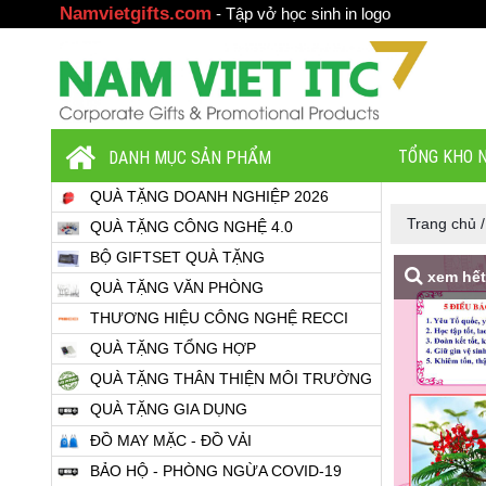
Namvietgifts.com
-
Tập vở học sinh in logo
TỔNG KHO N
DANH MỤC SẢN PHẨM
QUÀ TẶNG DOANH NGHIỆP 2026
Trang chủ
QUÀ TẶNG CÔNG NGHỆ 4.0
BỘ GIFTSET QUÀ TẶNG
xem hết
QUÀ TẶNG VĂN PHÒNG
THƯƠNG HIỆU CÔNG NGHỆ RECCI
QUÀ TẶNG TỔNG HỢP
QUÀ TẶNG THÂN THIỆN MÔI TRƯỜNG
QUÀ TẶNG GIA DỤNG
ĐỒ MAY MẶC - ĐỒ VẢI
BẢO HỘ - PHÒNG NGỪA COVID-19