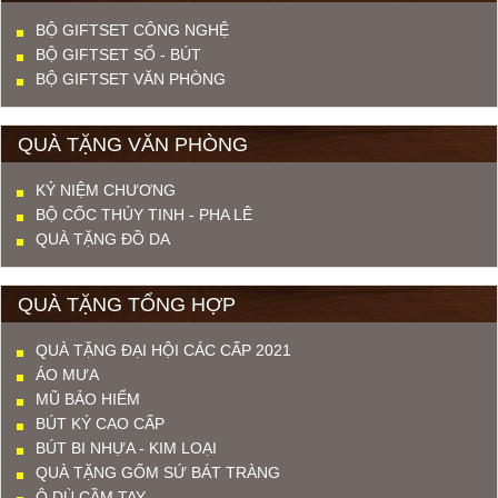
BỘ GIFTSET CÔNG NGHỆ
BỘ GIFTSET SỔ - BÚT
BỘ GIFTSET VĂN PHÒNG
QUÀ TẶNG VĂN PHÒNG
KỶ NIỆM CHƯƠNG
BỘ CỐC THỦY TINH - PHA LÊ
QUÀ TẶNG ĐỒ DA
QUÀ TẶNG TỔNG HỢP
QUÀ TẶNG ĐẠI HỘI CÁC CẤP 2021
ÁO MƯA
MŨ BẢO HIỂM
BÚT KÝ CAO CẤP
BÚT BI NHỰA - KIM LOẠI
QUÀ TẶNG GỐM SỨ BÁT TRÀNG
Ô DÙ CẦM TAY