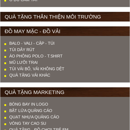
QUÀ TẶNG THÂN THIỆN MÔI TRƯỜNG
ĐỒ MAY MẶC - ĐỒ VẢI
BALO - VALI - CẶP - TÚI
TÚI DÂY RÚT
ÁO PHÔNG POLO - T.SHIRT
MŨ LƯỠI TRAI
TÚI VẢI BỐ, VẢI KHÔNG DỆT
QUÀ TẶNG VẢI KHÁC
QUÀ TẶNG MARKETING
BÓNG BAY IN LOGO
BẬT LỬA QUẢNG CÁO
QUẠT NHỰA QUẢNG CÁO
VÒNG TAY CAO SU
QUÀ TẶNG - ĐỒ CHƠI TRẺ EM