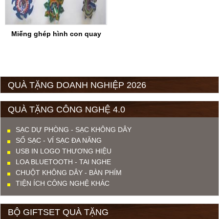
Miếng ghép hình con quay
QUÀ TẶNG DOANH NGHIỆP 2026
QUÀ TẶNG CÔNG NGHỆ 4.0
SẠC DỰ PHÒNG - SẠC KHÔNG DÂY
SỔ SẠC - VÍ SẠC ĐA NĂNG
USB IN LOGO THƯƠNG HIỆU
LOA BLUETOOTH - TAI NGHE
CHUỘT KHÔNG DÂY - BÀN PHÍM
TIỆN ÍCH CÔNG NGHỆ KHÁC
BỘ GIFTSET QUÀ TẶNG