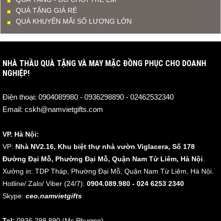
QUÀ TẶNG GIÁ RẺ
QUÀ KHUYẾN MÃI SỐ LƯỢNG LỚN
NHÀ THẦU QUÀ TẶNG VÀ MAY MẶC ĐỒNG PHỤC CHO DOANH
NGHIỆP!
Điện thoại:
0904089980 - 0936298890 - 02462532340
Email:
cskh@namvietgifts.com
VP. Hà Nội:
VP:
Nhà NV2.16, Khu biệt thự nhà vườn Viglacera, Số 178
Đường Đại Mỗ, Phường Đại Mỗ, Quận Nam Từ Liêm, Hà Nội
.
Xưởng in: TDP Tháp, Phường Đại Mỗ, Quận Nam Từ Liêm, Hà Nội.
Hotline/ Zalo/ Viber (24/7):
0904.089.980 - 024 6253 2340
Skype:
ceo.namvietgifts
Tel:
0936 298 890 (Ms Phương)