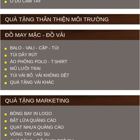
Ô DÙ CẦM TAY
QUÀ TẶNG THÂN THIỆN MÔI TRƯỜNG
ĐỒ MAY MẶC - ĐỒ VẢI
BALO - VALI - CẶP - TÚI
TÚI DÂY RÚT
ÁO PHÔNG POLO - T.SHIRT
MŨ LƯỠI TRAI
TÚI VẢI BỐ, VẢI KHÔNG DỆT
QUÀ TẶNG VẢI KHÁC
QUÀ TẶNG MARKETING
BÓNG BAY IN LOGO
BẬT LỬA QUẢNG CÁO
QUẠT NHỰA QUẢNG CÁO
VÒNG TAY CAO SU