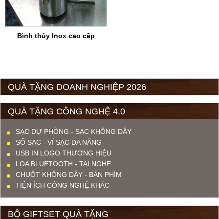
Bình thủy Inox cao cấp
QUÀ TẶNG DOANH NGHIỆP 2026
QUÀ TẶNG CÔNG NGHỆ 4.0
SẠC DỰ PHÒNG - SẠC KHÔNG DÂY
SỔ SẠC - VÍ SẠC ĐA NĂNG
USB IN LOGO THƯƠNG HIỆU
LOA BLUETOOTH - TAI NGHE
CHUỘT KHÔNG DÂY - BÀN PHÍM
TIỆN ÍCH CÔNG NGHỆ KHÁC
BỘ GIFTSET QUÀ TẶNG