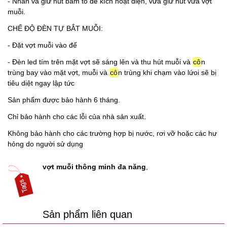
- Nhấn và giữ nút bấm to để kích hoạt điện, vừa giữ nút vừa vợt
muỗi.
CHẾ ĐỘ ĐÈN TỰ BẮT MUỖI:
- Đặt vợt muỗi vào đế
- Đèn led tím trên mặt vợt sẽ sáng lên và thu hút muỗi và
cô
n
trùng bay vào mặt vợt, muỗi và
cô
n trùng khi chạm vào lứoi sẽ bị
tiêu diệt ngay lập tức
Sản phẩm được bảo hành 6 tháng.
Chỉ bảo hành cho các lỗi của nhà sản xuất.
Không bảo hành cho các trường hợp bị nước, rơi vỡ hoặc các hư
hỏng do người sử dụng
vợt muỗi thông minh đa năng
,
Sản phẩm liên quan