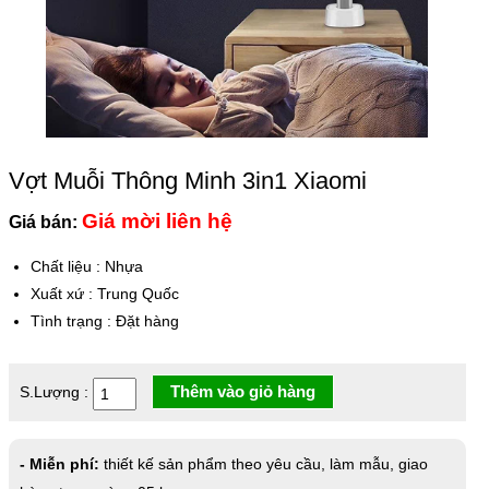
Vợt Muỗi Thông Minh 3in1 Xiaomi
Giá mời liên hệ
Giá bán:
Chất liệu
:
Nhựa
Xuất xứ
:
Trung Quốc
Tình trạng
:
Đặt hàng
Thêm vào giỏ hàng
S.Lượng :
- Miễn phí:
thiết kế sản phẩm theo yêu cầu, làm mẫu, giao