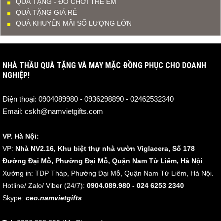
QUÀ TẶNG - ĐỒ CHƠI TRẺ EM
QUÀ TẶNG GIÁ RẺ
QUÀ KHUYẾN MÃI SỐ LƯỢNG LỚN
NHÀ THẦU QUÀ TẶNG VÀ MAY MẶC ĐỒNG PHỤC CHO DOANH
NGHIỆP!
Điện thoại:
0904089980 - 0936298890 - 02462532340
Email:
cskh@namvietgifts.com
VP. Hà Nội:
VP:
Nhà NV2.16, Khu biệt thự nhà vườn Viglacera, Số 178
Đường Đại Mỗ, Phường Đại Mỗ, Quận Nam Từ Liêm, Hà Nội
.
Xưởng in: TDP Tháp, Phường Đại Mỗ, Quận Nam Từ Liêm, Hà Nội.
Hotline/ Zalo/ Viber (24/7):
0904.089.980 - 024 6253 2340
Skype:
ceo.namvietgifts