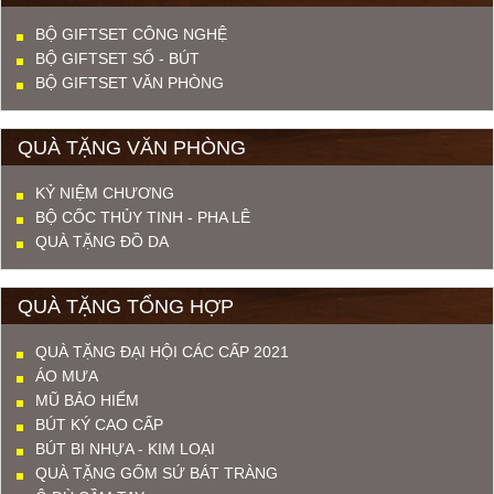
BỘ GIFTSET CÔNG NGHỆ
BỘ GIFTSET SỔ - BÚT
BỘ GIFTSET VĂN PHÒNG
QUÀ TẶNG VĂN PHÒNG
KỶ NIỆM CHƯƠNG
BỘ CỐC THỦY TINH - PHA LÊ
QUÀ TẶNG ĐỒ DA
QUÀ TẶNG TỔNG HỢP
QUÀ TẶNG ĐẠI HỘI CÁC CẤP 2021
ÁO MƯA
MŨ BẢO HIỂM
BÚT KÝ CAO CẤP
BÚT BI NHỰA - KIM LOẠI
QUÀ TẶNG GỐM SỨ BÁT TRÀNG