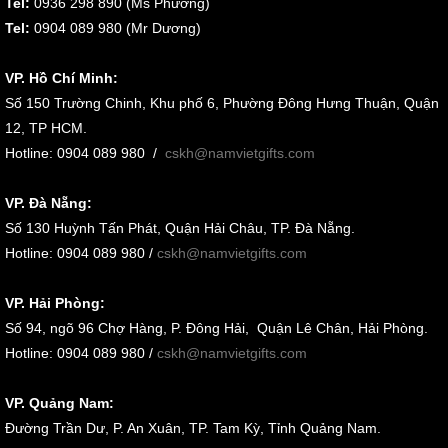
Tel:
0936 298 890 (Ms Phương)
Tel:
0904 089 980 (Mr Dương)
VP. Hồ Chí Minh:
Số 150 Trường Chinh, Khu phố 6, Phường Đông Hưng Thuận, Quận
12, TP HCM.
Hotline: 0904 089 980
/
cskh@namvietgifts.com
VP. Đà Nẵng:
Số
130 Huỳnh Tấn Phát, Quận Hải Châu, TP. Đà Nẵng
.
Hotline: 0904 089 980 /
cskh@namvietgifts.com
VP. Hải Phòng:
Số
94, ngõ 96 Chợ Hàng, P. Đông Hải, Quận Lê Chân, Hải Phòng
.
Hotline: 0904 089 980 /
cskh@namvietgifts.com
VP. Quảng Nam:
Đường Trần Dư, P. An Xuân, TP. Tam Kỳ, Tỉnh Quảng Nam
.