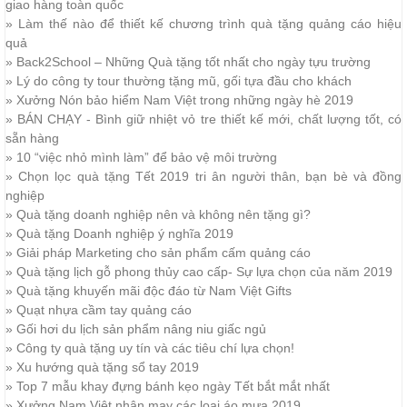
giao hàng toàn quốc
»
Làm thế nào để thiết kế chương trình quà tặng quảng cáo hiệu
quả
»
Back2School – Những Quà tặng tốt nhất cho ngày tựu trường
»
Lý do công ty tour thường tặng mũ, gối tựa đầu cho khách
»
Xưởng Nón bảo hiểm Nam Việt trong những ngày hè 2019
»
BÁN CHẠY - Bình giữ nhiệt vỏ tre thiết kế mới, chất lượng tốt, có
sẵn hàng
»
10 “việc nhỏ mình làm” để bảo vệ môi trường
»
Chọn lọc quà tặng Tết 2019 tri ân người thân, bạn bè và đồng
nghiệp
»
Quà tặng doanh nghiệp nên và không nên tặng gì?
»
Quà tặng Doanh nghiệp ý nghĩa 2019
»
Giải pháp Marketing cho sản phẩm cấm quảng cáo
»
Quà tặng lịch gỗ phong thủy cao cấp- Sự lựa chọn của năm 2019
»
Quà tặng khuyến mãi độc đáo từ Nam Việt Gifts
»
Quạt nhựa cầm tay quảng cáo
»
Gối hơi du lịch sản phẩm nâng niu giấc ngủ
»
Công ty quà tặng uy tín và các tiêu chí lựa chọn!
»
Xu hướng quà tặng sổ tay 2019
»
Top 7 mẫu khay đựng bánh kẹo ngày Tết bắt mắt nhất
»
Xưởng Nam Việt nhận may các loại áo mưa 2019