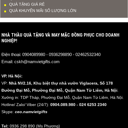
QUÀ TẶNG GIÁ RẺ
QUÀ KHUYẾN MÃI SỐ LƯỢNG LỚN
NHÀ THẦU QUÀ TẶNG VÀ MAY MẶC ĐỒNG PHỤC CHO DOANH
NGHIỆP!
Điện thoại:
0904089980 - 0936298890 - 02462532340
Email:
cskh@namvietgifts.com
VP. Hà Nội:
VP:
Nhà NV2.16, Khu biệt thự nhà vườn Viglacera, Số 178
Đường Đại Mỗ, Phường Đại Mỗ, Quận Nam Từ Liêm, Hà Nội
.
Xưởng in: TDP Tháp, Phường Đại Mỗ, Quận Nam Từ Liêm, Hà Nội.
Hotline/ Zalo/ Viber (24/7):
0904.089.980 - 024 6253 2340
Skype:
ceo.namvietgifts
Tel:
0936 298 890 (Ms Phương)