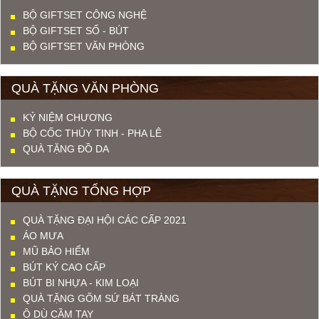
BỘ GIFTSET CÔNG NGHỆ
BỘ GIFTSET SỔ - BÚT
BỘ GIFTSET VĂN PHÒNG
QUÀ TẶNG VĂN PHÒNG
KỶ NIỆM CHƯƠNG
BỘ CỐC THỦY TINH - PHA LÊ
QUÀ TẶNG ĐỒ DA
QUÀ TẶNG TỔNG HỢP
QUÀ TẶNG ĐẠI HỘI CÁC CẤP 2021
ÁO MƯA
MŨ BẢO HIỂM
BÚT KÝ CAO CẤP
BÚT BI NHỰA - KIM LOẠI
QUÀ TẶNG GỐM SỨ BÁT TRÀNG
Ô DÙ CẦM TAY