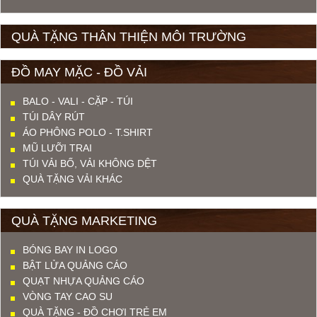
QUÀ TẶNG THÂN THIỆN MÔI TRƯỜNG
ĐỒ MAY MẶC - ĐỒ VẢI
BALO - VALI - CẶP - TÚI
TÚI DÂY RÚT
ÁO PHÔNG POLO - T.SHIRT
MŨ LƯỠI TRAI
TÚI VẢI BỐ, VẢI KHÔNG DỆT
QUÀ TẶNG VẢI KHÁC
QUÀ TẶNG MARKETING
BÓNG BAY IN LOGO
BẬT LỬA QUẢNG CÁO
QUẠT NHỰA QUẢNG CÁO
VÒNG TAY CAO SU
QUÀ TẶNG - ĐỒ CHƠI TRẺ EM