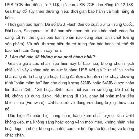
USB 1GB dao động từ 7-11$, giá của USB 2GB dao động từ 12-18$.
Gía thay đổi tùy theo thương hiệu, thời gian bảo hành và tính năng đi
kèm.
- Thời gian bảo hành: Đa số USB Flash đều có xuất xứ từ Trung Quốc,
Đài Loan, Singapore…Vì thế bạn nên chọn thời gian bảo hành càng lâu
càng tốt (vì thời gian bảo hành phần nào cũng phản ánh chất lượng
sản phẩm). Và nếu thương hiệu do có trung tâm bảo hành thì chế độ
bảo hành còn đáng tin cậy hơn.
2. Làm thế nào để không mua phải hàng nhái?
- Gía cả giữa các nhãn hiệu hiện nay bị bão hòa, không chênh lệch
nhiều, vì vậy không nên mua mặt hàng USB với giá “cực rẻ” vì nhiều
khả năng do là hàng giả hoặc hàng đã được lên đời nhờ chạy chương
trình “phần mềm ảo” làm cho dung lượng 32MB hoặc 64MB được nhân
lên thành 2GB, 4GB hoặc 8GB. Sau một vài lần sử dụng, USB sẽ bị
lỗi, không sử dụng được. Nếu mang đi sửa, chạy lại phần mềm điều
khiển chip (Firmware), USB sẽ trở về đúng với dung lượng thực của
nó.
- Dấu hiệu để phân biệt hàng nhái, hàng kém chất lượng: Đầu USB
không đẹp, mạ không sáng hoặc cong vênh móp méo, không nhãn hiệu
hoặc logo in nhòe, không cân đối, các chi tiết lắp ráp lệch lạc, vỏ không
chắc chắn.