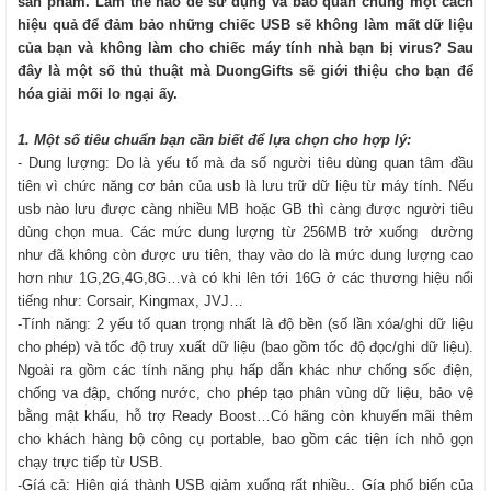
sản phẩm. Làm thế nào để sử dụng và bảo quản chúng một cách
hiệu quả để đảm bảo những chiếc USB sẽ không làm mất dữ liệu
của bạn và không làm cho chiếc máy tính nhà bạn bị virus? Sau
đây là một số thủ thuật mà DuongGifts sẽ giới thiệu cho bạn để
hóa giải mối lo ngại ấy.
1. Một số tiêu chuẩn bạn cần biết để lựa chọn cho hợp lý:
- Dung lượng: Do là yếu tố mà đa số người tiêu dùng quan tâm đầu
tiên vì chức năng cơ bản của usb là lưu trữ dữ liệu từ máy tính. Nếu
usb nào lưu được càng nhiều MB hoặc GB thì càng được người tiêu
dùng chọn mua. Các mức dung lượng từ 256MB trở xuống dường
như đã không còn được ưu tiên, thay vào do là mức dung lượng cao
hơn như 1G,2G,4G,8G…và có khi lên tới 16G ở các thương hiệu nổi
tiếng như: Corsair, Kingmax, JVJ…
-Tính năng: 2 yếu tố quan trọng nhất là độ bền (số lần xóa/ghi dữ liệu
cho phép) và tốc độ truy xuất dữ liệu (bao gồm tốc độ đọc/ghi dữ liệu).
Ngoài ra gồm các tính năng phụ hấp dẫn khác như chống sốc điện,
chống va đập, chống nước, cho phép tạo phân vùng dữ liệu, bảo vệ
bằng mật khẩu, hỗ trợ Ready Boost…Có hãng còn khuyến mãi thêm
cho khách hàng bộ công cụ portable, bao gồm các tiện ích nhỏ gọn
chạy trực tiếp từ USB.
-Gíá cả: Hiện giá thành USB giảm xuống rất nhiều.. Gía phổ biến của