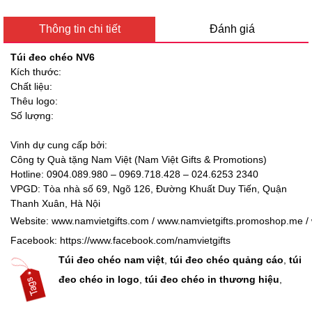
Thông tin chi tiết
Đánh giá
Túi đeo chéo NV6
Kích thước:
Chất liệu:
Thêu logo:
Số lượng:
Vinh dự cung cấp bởi:
Công ty Quà tặng Nam Việt (Nam Việt Gifts & Promotions)
Hotline: 0904.089.980 – 0969.718.428 – 024.6253 2340
VPGD:
Tòa nhà số 69, Ngõ 126, Đường Khuất Duy Tiến, Quận
Thanh Xuân, Hà Nội
Website:
www.namvietgifts.com
/
www.namvietgifts.promoshop.me
/
Facebook:
https://www.facebook.com/namvietgifts
Túi đeo chéo nam việt
,
túi đeo chéo quảng cáo
,
túi
đeo chéo in logo
,
túi đeo chéo in thương hiệu
,