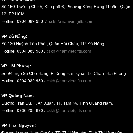
Số 150 Trường Chinh, Khu phố 6, Phường Đông Hưng Thuận, Quận
12, TP HCM.
Hotline: 0904 089 980
/
cskh@namvietgifts.com
VP. Đà Nẵng:
Số
130 Huỳnh Tấn Phát, Quận Hải Châu, TP. Đà Nẵng
.
Hotline: 0904 089 980 /
cskh@namvietgifts.com
VP. Hải Phòng:
Số
94, ngõ 96 Chợ Hàng, P. Đông Hải, Quận Lê Chân, Hải Phòng
.
Hotline: 0904 089 980 /
cskh@namvietgifts.com
VP. Quảng Nam:
Đường Trần Dư, P. An Xuân, TP. Tam Kỳ, Tỉnh Quảng Nam
.
Hotline: 0936 298 890 /
cskh@namvietgifts.com
VP. Thái Nguyên:
Đường Lương Ngọc Quyến, TP. Thái Nguyên, Tỉnh Thái Nguyên.