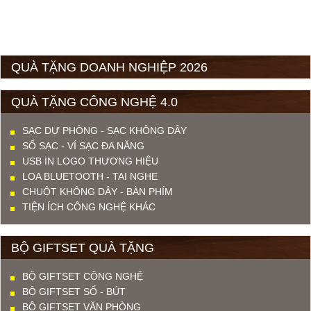
QUÀ TẶNG DOANH NGHIỆP 2026
QUÀ TẶNG CÔNG NGHỆ 4.0
SẠC DỰ PHÒNG - SẠC KHÔNG DÂY
SỔ SẠC - VÍ SẠC ĐA NĂNG
USB IN LOGO THƯƠNG HIỆU
LOA BLUETOOTH - TAI NGHE
CHUỘT KHÔNG DÂY - BÀN PHÍM
TIỆN ÍCH CÔNG NGHỆ KHÁC
BỘ GIFTSET QUÀ TẶNG
BỘ GIFTSET CÔNG NGHỆ
BỘ GIFTSET SỔ - BÚT
BỘ GIFTSET VĂN PHÒNG