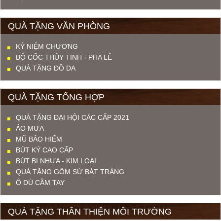
QUÀ TẶNG VĂN PHÒNG
KỶ NIỆM CHƯƠNG
BỘ CỐC THỦY TINH - PHA LÊ
QUÀ TẶNG ĐỒ DA
QUÀ TẶNG TỔNG HỢP
QUÀ TẶNG ĐẠI HỘI CÁC CẤP 2021
ÁO MƯA
MŨ BẢO HIỂM
BÚT KÝ CAO CẤP
BÚT BI NHỰA - KIM LOẠI
QUÀ TẶNG GỐM SỨ BÁT TRÀNG
Ô DÙ CẦM TAY
QUÀ TẶNG THÂN THIỆN MÔI TRƯỜNG