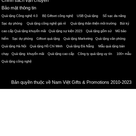
Chính sách vận chuyển
Bảo mật thông tin
Quà tặng Công nghệ 4.0 Bộ Giftset công nghệ USB Quà tặng Sổ sạc đa năng
Sạc dự phòng Quà tặng công nghệ giá rẻ Quà tặng thân thiện môi trường Bút ký
cao cấp Quà tặng khuyến mãi Quà tặng sự kiện 2023 Quà tặng gốm sứ Mũ bảo
hiểm Sạc dự phòng Giftset quà tặng Quà tặng Marketing Quà tặng văn phòng
Quà tặng Hà Nội Quà tặng Hồ Chí Minh Quà tặng Đà Nẵng Mẫu quà tặng bán
chạy Quà tặng khuyến mãi Quà tặng cao cấp Công ty quà tặng uy tín 100+ mẫu
Quà tặng công nghệ
Bản quyền thuộc về Nam Việt Gifts & Promotions 2010-2023