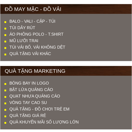
ĐỒ MAY MẶC - ĐỒ VẢI
BALO - VALI - CẶP - TÚI
TÚI DÂY RÚT
ÁO PHÔNG POLO - T.SHIRT
MŨ LƯỠI TRAI
TÚI VẢI BỐ, VẢI KHÔNG DỆT
QUÀ TẶNG VẢI KHÁC
QUÀ TẶNG MARKETING
BÓNG BAY IN LOGO
BẬT LỬA QUẢNG CÁO
QUẠT NHỰA QUẢNG CÁO
VÒNG TAY CAO SU
QUÀ TẶNG - ĐỒ CHƠI TRẺ EM
QUÀ TẶNG GIÁ RẺ
QUÀ KHUYẾN MÃI SỐ LƯỢNG LỚN