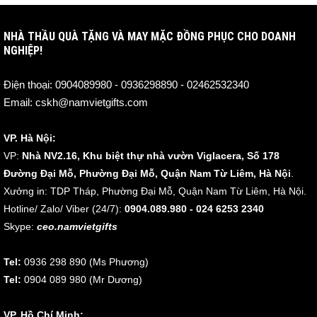
NHÀ THẦU QUÀ TẶNG VÀ MAY MẶC ĐỒNG PHỤC CHO DOANH
NGHIỆP!
Điện thoại:
0904089980 - 0936298890 - 02462532340
Email:
cskh@namvietgifts.com
VP. Hà Nội:
VP:
Nhà NV2.16, Khu biệt thự nhà vườn Viglacera, Số 178
Đường Đại Mỗ, Phường Đại Mỗ, Quận Nam Từ Liêm, Hà Nội
.
Xưởng in: TDP Tháp, Phường Đại Mỗ, Quận Nam Từ Liêm, Hà Nội.
Hotline/ Zalo/ Viber (24/7):
0904.089.980 - 024 6253 2340
Skype:
ceo.namvietgifts
Tel:
0936 298 890 (Ms Phương)
Tel:
0904 089 980 (Mr Dương)
VP. Hồ Chí Minh: