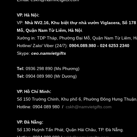
VP. Hà Nội:
VP:
Nhà NV2.16, Khu biệt thự nhà vườn Viglacera, Số 17
Mỗ, Quận Nam Từ Liêm, Hà Nội
.
Xưởng in: TDP Tháp, Phường Đại Mỗ, Quận Nam Từ Liêm, Hà
Hotline/ Zalo/ Viber (24/7):
0904.089.980 - 024 6253 2340
Skype:
ceo.namvietgifts
Tel:
0936 298 890 (Ms Phương)
Tel:
0904 089 980 (Mr Dương)
VP. Hồ Chí Minh:
Số 150 Trường Chinh, Khu phố 6, Phường Đông Hưng Thuận
Hotline: 0904 089 980
/
cskh@namvietgifts.com
VP. Đà Nẵng:
Số
130 Huỳnh Tấn Phát, Quận Hải Châu, TP. Đà Nẵng
.