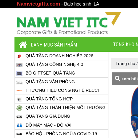
Namvietgifts.com
-
Balo học sinh ILA
TỔNG KHO N
DANH MỤC SẢN PHẨM
QUÀ TẶNG DOANH NGHIỆP 2026
Trang chủ
QUÀ TẶNG CÔNG NGHỆ 4.0
BỘ GIFTSET QUÀ TẶNG
xem hết
QUÀ TẶNG VĂN PHÒNG
THƯƠNG HIỆU CÔNG NGHỆ RECCI
QUÀ TẶNG TỔNG HỢP
QUÀ TẶNG THÂN THIỆN MÔI TRƯỜNG
QUÀ TẶNG GIA DỤNG
ĐỒ MAY MẶC - ĐỒ VẢI
BẢO HỘ - PHÒNG NGỪA COVID-19