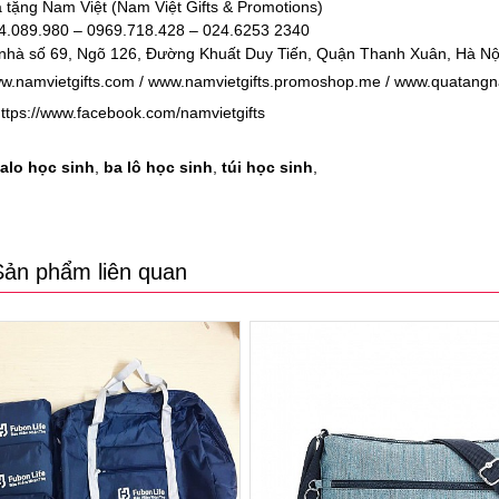
 tặng Nam Việt (Nam Việt Gifts & Promotions)
04.089.980 – 0969.718.428 – 024.6253 2340
nhà số 69, Ngõ 126, Đường Khuất Duy Tiến, Quận Thanh Xuân, Hà Nộ
w.namvietgifts.com
/
www.namvietgifts.promoshop.me
/
www.quatangn
ttps://www.facebook.com/namvietgifts
alo học sinh
,
ba lô học sinh
,
túi học sinh
,
Sản phẩm liên quan