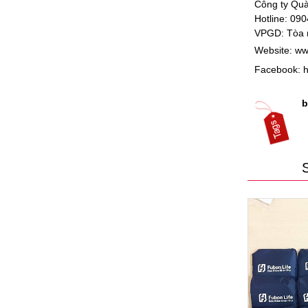
Công ty Quà
Hotline: 09
VPGD:
Tòa 
Website:
ww
Facebook:
h
b