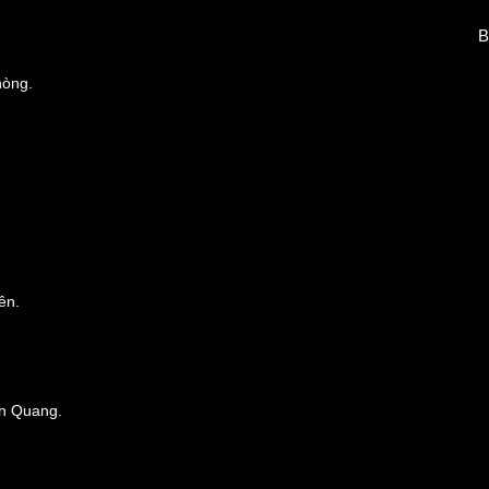
B
hòng
.
ên.
ên Quang.