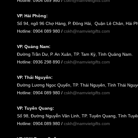
Hotline: 0904 089 980 /
cskh@namvietgifts.com
VP. Hải Phòng:
Số
94, ngõ 96 Chợ Hàng, P. Đông Hải, Quận Lê Chân, Hải P
Hotline: 0904 089 980 /
cskh@namvietgifts.com
VP. Quảng Nam:
Đường Trần Dư, P. An Xuân, TP. Tam Kỳ, Tỉnh Quảng Nam
.
Hotline: 0936 298 890 /
cskh@namvietgifts.com
VP. Thái Nguyên:
Đường Lương Ngọc Quyến, TP. Thái Nguyên, Tỉnh Thái Nguy
Hotline: 0904 089 980 /
cskh@namvietgifts.com
VP. Tuyên Quang:
Số 98, Đường Nguyễn Văn Linh, TP. Tuyên Quang, Tỉnh Tuy
Hotline: 0904.089.980 /
cskh@namvietgifts.com