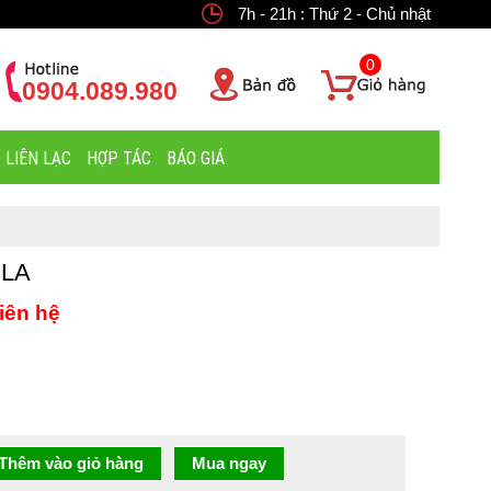
7h - 21h : Thứ 2 - Chủ nhật
0
0904.089.980
LIÊN LẠC
HỢP TÁC
BÁO GIÁ
ILA
iên hệ
Thêm vào giỏ hàng
Mua ngay