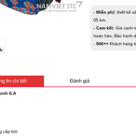
- Miễn phí:
thiết kế s
05 km.
- Cam kết:
Giá cạnh t
hoàn hảo; Bảo hành dà
-
500++
Khách hàng t
g tin chi tiết
Đánh giá
inh ILA
g cấp bởi: