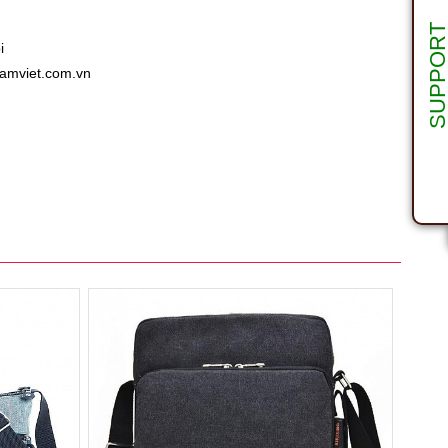
SUPPOR
i
amviet.com.vn