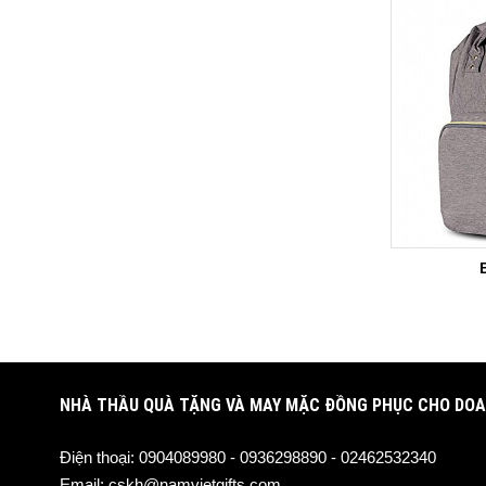
NHÀ THẦU QUÀ TẶNG VÀ MAY MẶC ĐỒNG PHỤC CHO DOA
Điện thoại:
0904089980 - 0936298890 - 02462532340
Email:
cskh@namvietgifts.com