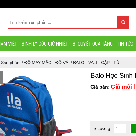
AM VIỆT
BÌNH LY CỐC GIỮ NHIỆT
BÍ QUYẾT QUÀ TẶNG
TIN TỨC
/
Sản phẩm
/
ĐỒ MAY MẶC - ĐỒ VẢI
/
BALO - VALI - CẶP - TÚI
Balo Học Sinh 
Giá mời l
Giá bán:
S.Lượng :