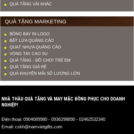
QUÀ TẶNG VẢI KHÁC
QUÀ TẶNG MARKETING
BÓNG BAY IN LOGO
BẬT LỬA QUẢNG CÁO
QUẠT NHỰA QUẢNG CÁO
VÒNG TAY CAO SU
QUÀ TẶNG - ĐỒ CHƠI TRẺ EM
QUÀ TẶNG GIÁ RẺ
QUÀ KHUYẾN MÃI SỐ LƯỢNG LỚN
NHÀ THẦU QUÀ TẶNG VÀ MAY MẶC ĐỒNG PHỤC CHO DOANH
NGHIỆP!
Điện thoại:
0904089980 - 0936298890 - 02462532340
Email:
cskh@namvietgifts.com