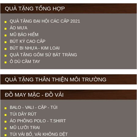
QUÀ TẶNG TỔNG HỢP
QUÀ TẶNG ĐẠI HỘI CÁC CẤP 2021
ÁO MƯA
MŨ BẢO HIỂM
BÚT KÝ CAO CẤP
BÚT BI NHỰA - KIM LOẠI
QUÀ TẶNG GỐM SỨ BÁT TRÀNG
Ô DÙ CẦM TAY
QUÀ TẶNG THÂN THIỆN MÔI TRƯỜNG
ĐỒ MAY MẶC - ĐỒ VẢI
BALO - VALI - CẶP - TÚI
TÚI DÂY RÚT
ÁO PHÔNG POLO - T.SHIRT
MŨ LƯỠI TRAI
TÚI VẢI BỐ, VẢI KHÔNG DỆT