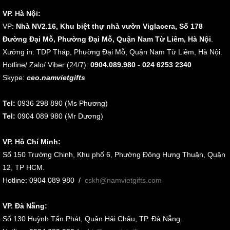
VP. Hà Nội:
VP:
Nhà NV2.16, Khu biệt thự nhà vườn Viglacera, Số 178
Đường Đại Mỗ, Phường Đại Mỗ, Quận Nam Từ Liêm, Hà Nội
.
Xưởng in: TDP Tháp, Phường Đại Mỗ, Quận Nam Từ Liêm, Hà Nội.
Hotline/ Zalo/ Viber (24/7):
0904.089.980 - 024 6253 2340
Skype:
ceo.namvietgifts
Tel:
0936 298 890 (Ms Phương)
Tel:
0904 089 980 (Mr Dương)
VP. Hồ Chí Minh:
Số 150 Trường Chinh, Khu phố 6, Phường Đông Hưng Thuận, Quận
12, TP HCM.
Hotline: 0904 089 980
/
cskh@namvietgifts.com
VP. Đà Nẵng:
Số
130 Huỳnh Tấn Phát, Quận Hải Châu, TP. Đà Nẵng
.