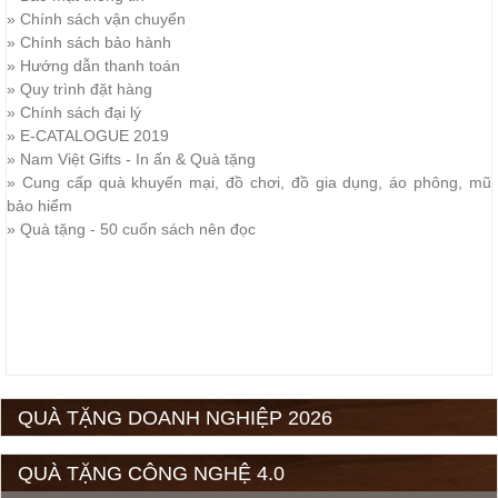
»
Chính sách vận chuyển
»
Chính sách bảo hành
»
Hướng dẫn thanh toán
»
Quy trình đặt hàng
»
Chính sách đại lý
»
E-CATALOGUE 2019
»
Nam Việt Gifts - In ấn & Quà tặng
»
Cung cấp quà khuyến mại, đồ chơi, đồ gia dụng, áo phông, mũ
bảo hiểm
»
Quà tặng - 50 cuốn sách nên đọc
QUÀ TẶNG DOANH NGHIỆP 2026
QUÀ TẶNG CÔNG NGHỆ 4.0