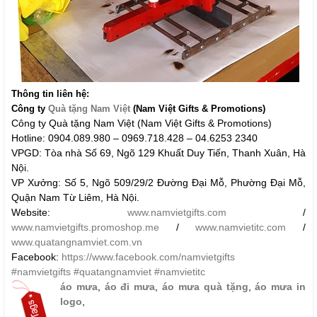
Thông tin liên hệ:
Công ty
Quà tặng Nam Việt
(Nam Việt Gifts
& Promotions
)
Công ty Quà tặng Nam Việt (Nam Việt Gifts & Promotions)
Hotline: 0904.089.980 – 0969.718.428 – 04.6253 2340
VPGD: Tòa nhà Số 69, Ngõ 129 Khuất Duy Tiến, Thanh Xuân, Hà
Nội.
VP Xưởng: Số 5, Ngõ 509/29/2 Đường Đại Mỗ, Phường Đại Mỗ,
Quận Nam Từ Liêm, Hà Nội.
Website:
www.namvietgifts.com
/
www.namvietgifts.promoshop.me
/
www.namvietitc.com
/
www.quatangnamviet.com.vn
Facebook:
https://www.facebook.com/namvietgifts
#namvietgifts
#quatangnamviet
#namvietitc
áo mưa
,
áo đi mưa
,
áo mưa quà tặng
,
áo mưa in
logo
,