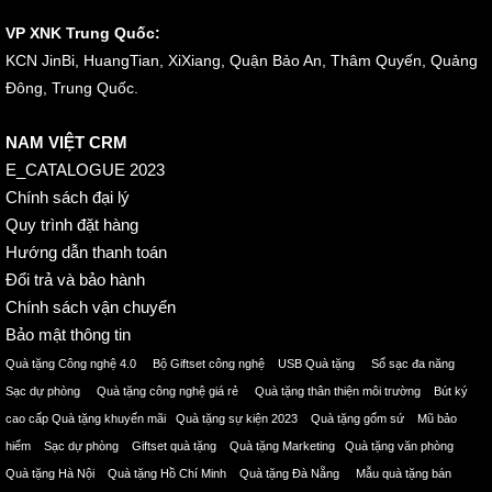
VP XNK Trung Quốc:
KCN JinBi, HuangTian, XiXiang, Quận Bảo An, Thâm Quyến, Quảng
Đông, Trung Quốc.
NAM VIỆT CRM
E_CATALOGUE 2023
Chính sách đại lý
Quy trình đặt hàng
Hướng dẫn thanh toán
Đổi trả và bảo hành
Chính sách vận chuyển
Bảo mật thông tin
Quà tặng Công nghệ 4.0 Bộ Giftset công nghệ USB Quà tặng Sổ sạc đa năng
Sạc dự phòng Quà tặng công nghệ giá rẻ Quà tặng thân thiện môi trường Bút ký
cao cấp Quà tặng khuyến mãi Quà tặng sự kiện 2023 Quà tặng gốm sứ Mũ bảo
hiểm Sạc dự phòng Giftset quà tặng Quà tặng Marketing Quà tặng văn phòng
Quà tặng Hà Nội Quà tặng Hồ Chí Minh Quà tặng Đà Nẵng Mẫu quà tặng bán