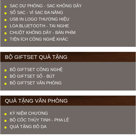
SẠC DỰ PHÒNG - SẠC KHÔNG DÂY
SỔ SẠC - VÍ SẠC ĐA NĂNG
USB IN LOGO THƯƠNG HIỆU
LOA BLUETOOTH - TAI NGHE
CHUỘT KHÔNG DÂY - BÀN PHÍM
TIỆN ÍCH CÔNG NGHỆ KHÁC
BỘ GIFTSET QUÀ TẶNG
BỘ GIFTSET CÔNG NGHỆ
BỘ GIFTSET SỔ - BÚT
BỘ GIFTSET VĂN PHÒNG
QUÀ TẶNG VĂN PHÒNG
KỶ NIỆM CHƯƠNG
BỘ CỐC THỦY TINH - PHA LÊ
QUÀ TẶNG ĐỒ DA