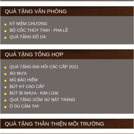
QUÀ TẶNG VĂN PHÒNG
KỶ NIỆM CHƯƠNG
BỘ CỐC THỦY TINH - PHA LÊ
QUÀ TẶNG ĐỒ DA
QUÀ TẶNG TỔNG HỢP
QUÀ TẶNG ĐẠI HỘI CÁC CẤP 2021
ÁO MƯA
MŨ BẢO HIỂM
BÚT KÝ CAO CẤP
BÚT BI NHỰA - KIM LOẠI
QUÀ TẶNG GỐM SỨ BÁT TRÀNG
Ô DÙ CẦM TAY
QUÀ TẶNG THÂN THIỆN MÔI TRƯỜNG