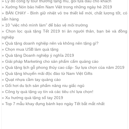
»
Lý do công ty tour thường tặng mũ, gối tựa đầu cho khách
»
Xưởng Nón bảo hiểm Nam Việt trong những ngày hè 2019
»
BÁN CHẠY - Bình giữ nhiệt vỏ tre thiết kế mới, chất lượng tốt, có
sẵn hàng
»
10 “việc nhỏ mình làm” để bảo vệ môi trường
»
Chọn lọc quà tặng Tết 2019 tri ân người thân, bạn bè và đồng
nghiệp
»
Quà tặng doanh nghiệp nên và không nên tặng gì?
»
Chọn mua USB làm quà tặng
»
Quà tặng Doanh nghiệp ý nghĩa 2019
»
Giải pháp Marketing cho sản phẩm cấm quảng cáo
»
Quà tặng lịch gỗ phong thủy cao cấp- Sự lựa chọn của năm 2019
»
Quà tặng khuyến mãi độc đáo từ Nam Việt Gifts
»
Quạt nhựa cầm tay quảng cáo
»
Gối hơi du lịch sản phẩm nâng niu giấc ngủ
»
Công ty quà tặng uy tín và các tiêu chí lựa chọn!
»
Xu hướng quà tặng sổ tay 2019
»
Top 7 mẫu khay đựng bánh kẹo ngày Tết bắt mắt nhất