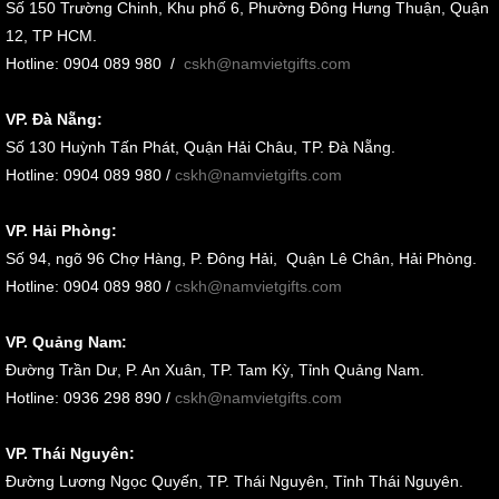
Số 150 Trường Chinh, Khu phố 6, Phường Đông Hưng Thuận, Quận
12, TP HCM.
Hotline: 0904 089 980
/
cskh@namvietgifts.com
VP. Đà Nẵng:
Số
130 Huỳnh Tấn Phát, Quận Hải Châu, TP. Đà Nẵng
.
Hotline: 0904 089 980 /
cskh@namvietgifts.com
VP. Hải Phòng:
Số
94, ngõ 96 Chợ Hàng, P. Đông Hải, Quận Lê Chân, Hải Phòng
.
Hotline: 0904 089 980 /
cskh@namvietgifts.com
VP. Quảng Nam:
Đường Trần Dư, P. An Xuân, TP. Tam Kỳ, Tỉnh Quảng Nam
.
Hotline: 0936 298 890 /
cskh@namvietgifts.com
VP. Thái Nguyên:
Đường Lương Ngọc Quyến, TP. Thái Nguyên, Tỉnh Thái Nguyên.