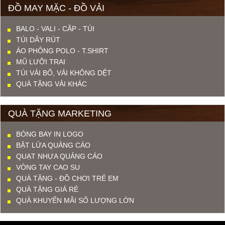
ĐỒ MAY MẶC - ĐỒ VẢI
BALO - VALI - CẶP - TÚI
TÚI DÂY RÚT
ÁO PHÔNG POLO - T.SHIRT
MŨ LƯỠI TRAI
TÚI VẢI BỐ, VẢI KHÔNG DỆT
QUÀ TẶNG VẢI KHÁC
QUÀ TẶNG MARKETING
BÓNG BAY IN LOGO
BẬT LỬA QUẢNG CÁO
QUẠT NHỰA QUẢNG CÁO
VÒNG TAY CAO SU
QUÀ TẶNG - ĐỒ CHƠI TRẺ EM
QUÀ TẶNG GIÁ RẺ
QUÀ KHUYẾN MÃI SỐ LƯỢNG LỚN