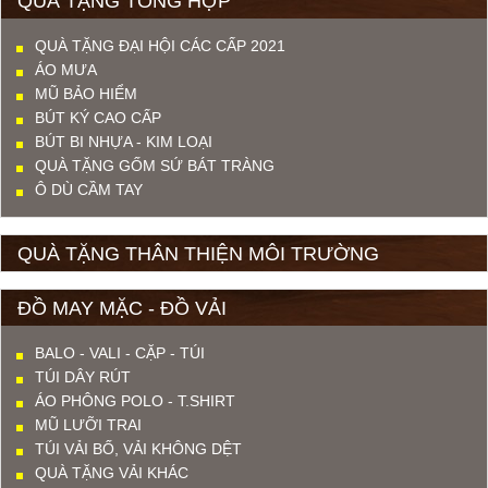
QUÀ TẶNG TỔNG HỢP
QUÀ TẶNG ĐẠI HỘI CÁC CẤP 2021
ÁO MƯA
MŨ BẢO HIỂM
BÚT KÝ CAO CẤP
BÚT BI NHỰA - KIM LOẠI
QUÀ TẶNG GỐM SỨ BÁT TRÀNG
Ô DÙ CẦM TAY
QUÀ TẶNG THÂN THIỆN MÔI TRƯỜNG
ĐỒ MAY MẶC - ĐỒ VẢI
BALO - VALI - CẶP - TÚI
TÚI DÂY RÚT
ÁO PHÔNG POLO - T.SHIRT
MŨ LƯỠI TRAI
TÚI VẢI BỐ, VẢI KHÔNG DỆT
QUÀ TẶNG VẢI KHÁC