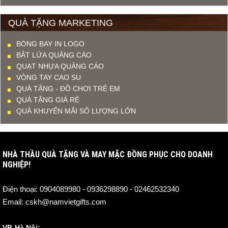
QUÀ TẶNG MARKETING
BÓNG BAY IN LOGO
BẬT LỬA QUẢNG CÁO
QUẠT NHỰA QUẢNG CÁO
VÒNG TAY CAO SU
QUÀ TẶNG - ĐỒ CHƠI TRẺ EM
QUÀ TẶNG GIÁ RẺ
QUÀ KHUYẾN MÃI SỐ LƯỢNG LỚN
NHÀ THẦU QUÀ TẶNG VÀ MAY MẶC ĐỒNG PHỤC CHO DOANH
NGHIỆP!
Điện thoại:
0904089980 - 0936298890 - 02462532340
Email:
cskh@namvietgifts.com
VP. Hà Nội: