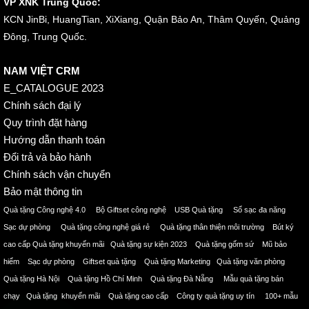
VP XNK Trung Quốc:
KCN JinBi, HuangTian, XiXiang, Quận Bảo An, Thâm Quyến, Quảng
Đông, Trung Quốc.
NAM VIỆT CRM
E_CATALOGUE 2023
Chính sách đại lý
Quy trình đặt hàng
Hướng dẫn thanh toán
Đổi trả và bảo hành
Chính sách vận chuyển
Bảo mật thông tin
Quà tặng Công nghệ 4.0 Bộ Giftset công nghệ USB Quà tặng Sổ sạc đa năng
Sạc dự phòng Quà tặng công nghệ giá rẻ Quà tặng thân thiện môi trường Bút ký
cao cấp Quà tặng khuyến mãi Quà tặng sự kiện 2023 Quà tặng gốm sứ Mũ bảo
hiểm Sạc dự phòng Giftset quà tặng Quà tặng Marketing Quà tặng văn phòng
Quà tặng Hà Nội Quà tặng Hồ Chí Minh Quà tặng Đà Nẵng Mẫu quà tặng bán
chạy Quà tặng khuyến mãi Quà tặng cao cấp Công ty quà tặng uy tín 100+ mẫu