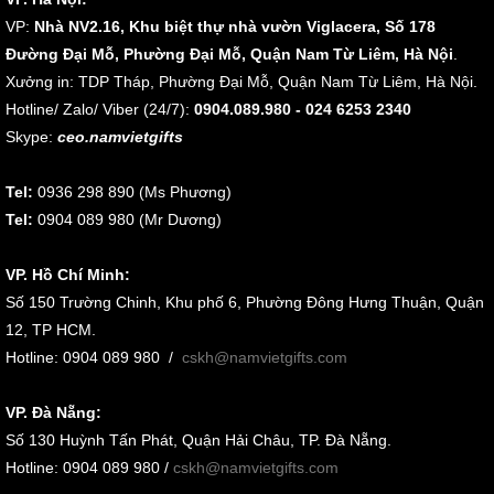
VP:
Nhà NV2.16, Khu biệt thự nhà vườn Viglacera, Số 178
Đường Đại Mỗ, Phường Đại Mỗ, Quận Nam Từ Liêm, Hà Nội
.
Xưởng in: TDP Tháp, Phường Đại Mỗ, Quận Nam Từ Liêm, Hà Nội.
Hotline/ Zalo/ Viber (24/7):
0904.089.980 - 024 6253 2340
Skype:
ceo.namvietgifts
Tel:
0936 298 890 (Ms Phương)
Tel:
0904 089 980 (Mr Dương)
VP. Hồ Chí Minh:
Số 150 Trường Chinh, Khu phố 6, Phường Đông Hưng Thuận, Quận
12, TP HCM.
Hotline: 0904 089 980
/
cskh@namvietgifts.com
VP. Đà Nẵng:
Số
130 Huỳnh Tấn Phát, Quận Hải Châu, TP. Đà Nẵng
.
Hotline: 0904 089 980 /
cskh@namvietgifts.com