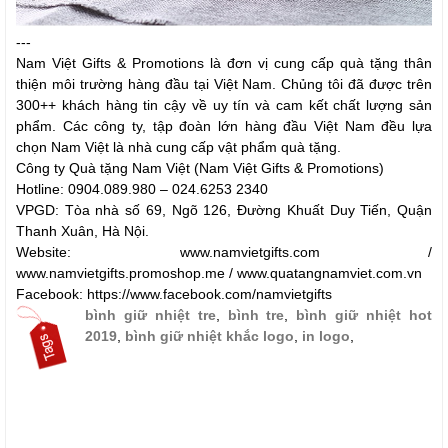
---
Nam Việt Gifts & Promotions là đơn vị cung cấp quà tặng thân
thiện môi trường hàng đầu tại Việt Nam. Chủng tôi đã được trên
300++ khách hàng tin cậy về uy tín và cam kết chất lượng sản
phẩm. Các công ty, tập đoàn lớn hàng đầu Việt Nam đều lựa
chọn Nam Việt là nhà cung cấp vật phẩm quà tặng.
Công ty Quà tặng Nam Việt (Nam Việt Gifts & Promotions)
Hotline: 0904.089.980 – 024.6253 2340
VPGD: Tòa nhà số 69, Ngõ 126, Đường Khuất Duy Tiến, Quận
Thanh Xuân, Hà Nội.
Website: www.namvietgifts.com /
www.namvietgifts.promoshop.me / www.quatangnamviet.com.vn
Facebook: https://www.facebook.com/namvietgifts
bình giữ nhiệt tre
,
bình tre
,
bình giữ nhiệt hot
2019
,
bình giữ nhiệt khắc logo
,
in logo
,