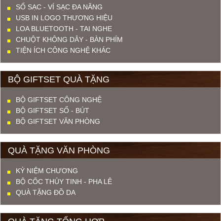
SỔ SẠC - VÍ SẠC ĐA NĂNG
USB IN LOGO THƯƠNG HIỆU
LOA BLUETOOTH - TAI NGHE
CHUỘT KHÔNG DÂY - BÀN PHÍM
TIỆN ÍCH CÔNG NGHỆ KHÁC
BỘ GIFTSET QUÀ TẶNG
BỘ GIFTSET CÔNG NGHỆ
BỘ GIFTSET SỔ - BÚT
BỘ GIFTSET VĂN PHÒNG
QUÀ TẶNG VĂN PHÒNG
KỶ NIỆM CHƯƠNG
BỘ CỐC THỦY TINH - PHA LÊ
QUÀ TẶNG ĐỒ DA