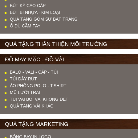
BÚT KÝ CAO CẤP
BÚT BI NHỰA - KIM LOẠI
QUÀ TẶNG GỐM SỨ BÁT TRÀNG
Ô DÙ CẦM TAY
QUÀ TẶNG THÂN THIỆN MÔI TRƯỜNG
ĐỒ MAY MẶC - ĐỒ VẢI
BALO - VALI - CẶP - TÚI
TÚI DÂY RÚT
ÁO PHÔNG POLO - T.SHIRT
MŨ LƯỠI TRAI
TÚI VẢI BỐ, VẢI KHÔNG DỆT
QUÀ TẶNG VẢI KHÁC
QUÀ TẶNG MARKETING
BÓNG BAY IN LOGO