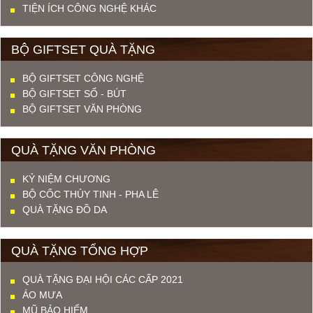
TIỆN ÍCH CÔNG NGHỆ KHÁC
BỘ GIFTSET QUÀ TẶNG
BỘ GIFTSET CÔNG NGHỆ
BỘ GIFTSET SỔ - BÚT
BỘ GIFTSET VĂN PHÒNG
QUÀ TẶNG VĂN PHÒNG
KỶ NIỆM CHƯƠNG
BỘ CỐC THỦY TINH - PHA LÊ
QUÀ TẶNG ĐỒ DA
QUÀ TẶNG TỔNG HỢP
QUÀ TẶNG ĐẠI HỘI CÁC CẤP 2021
ÁO MƯA
MŨ BẢO HIỂM