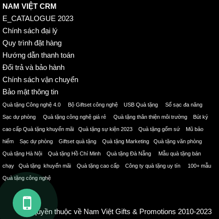
NAM VIỆT CRM
E_CATALOGUE 2023
Chính sách đại lý
Quy trình đặt hàng
Hướng dẫn thanh toán
Đổi trả và bảo hành
Chính sách vận chuyển
Bảo mật thông tin
Quà tặng Công nghệ 4.0 Bộ Giftset công nghệ USB Quà tặng Sổ sạc đa năng
Sạc dự phòng Quà tặng công nghệ giá rẻ Quà tặng thân thiện môi trường Bút ký
cao cấp Quà tặng khuyến mãi Quà tặng sự kiện 2023 Quà tặng gốm sứ Mũ bảo
hiểm Sạc dự phòng Giftset quà tặng Quà tặng Marketing Quà tặng văn phòng
Quà tặng Hà Nội Quà tặng Hồ Chí Minh Quà tặng Đà Nẵng Mẫu quà tặng bán
chạy Quà tặng khuyến mãi Quà tặng cao cấp Công ty quà tặng uy tín 100+ mẫu
Quà tặng công nghệ
GỌI
Bản quyền thuộc về Nam Việt Gifts & Promotions 2010-2023