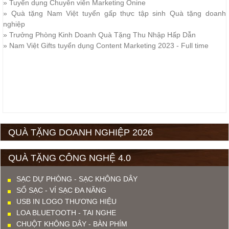
»
Tuyển dụng Chuyên viên Marketing Onine
»
Quà tặng Nam Việt tuyển gấp thực tập sinh Quà tặng doanh
nghiệp
»
Trưởng Phòng Kinh Doanh Quà Tặng Thu Nhập Hấp Dẫn
»
Nam Việt Gifts tuyển dụng Content Marketing 2023 - Full time
QUÀ TẶNG DOANH NGHIỆP 2026
QUÀ TẶNG CÔNG NGHỆ 4.0
SẠC DỰ PHÒNG - SẠC KHÔNG DÂY
SỔ SẠC - VÍ SẠC ĐA NĂNG
USB IN LOGO THƯƠNG HIỆU
LOA BLUETOOTH - TAI NGHE
CHUỘT KHÔNG DÂY - BÀN PHÍM