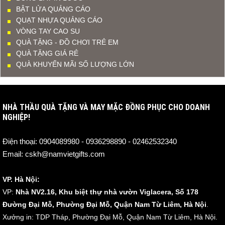
BẬT LỬA QUẢNG CÁO
QUẠT NHỰA QUẢNG CÁO
VÒNG TAY CAO SU
QUÀ TẶNG - ĐỒ CHƠI TRẺ EM
QUÀ TẶNG GIÁ RẺ
QUÀ KHUYẾN MÃI SỐ LƯỢNG LỚN
NHÀ THẦU QUÀ TẶNG VÀ MAY MẶC ĐỒNG PHỤC CHO DOANH
NGHIỆP!
Điện thoại:
0904089980 - 0936298890 - 02462532340
Email:
cskh@namvietgifts.com
VP. Hà Nội:
VP:
Nhà NV2.16, Khu biệt thự nhà vườn Viglacera, Số 178
Đường Đại Mỗ, Phường Đại Mỗ, Quận Nam Từ Liêm, Hà Nội
.
Xưởng in: TDP Tháp, Phường Đại Mỗ, Quận Nam Từ Liêm, Hà Nội.