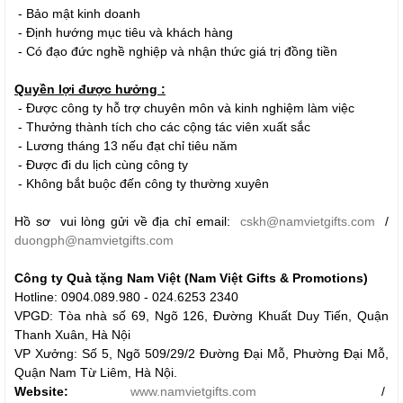
- Bảo mật kinh doanh
- Định hướng mục tiêu và khách hàng
- Có đạo đức nghề nghiệp và nhận thức giá trị đồng tiền
Quyền lợi được hưởng :
- Được công ty hỗ trợ chuyên môn và kinh nghiệm làm việc
- Thưởng thành tích cho các cộng tác viên xuất sắc
- Lương tháng 13 nếu đạt chỉ tiêu năm
- Được đi du lịch cùng công ty
- Không bắt buộc đến công ty thường xuyên
Hồ sơ vui lòng gửi về địa chỉ email:
cskh@namvietgifts.com
/
duongph@namvietgifts.com
Công ty Quà tặng Nam Việt (Nam Việt Gifts & Promotions)
Hotline: 0904.089.980 - 024.6253 2340
VPGD: Tòa nhà số 69, Ngõ 126, Đường Khuất Duy Tiến, Quận
Thanh Xuân, Hà Nội
VP Xưởng: Số 5, Ngõ 509/29/2 Đường Đại Mỗ, Phường Đại Mỗ,
Quận Nam Từ Liêm, Hà Nội.
Website:
www.namvietgifts.com
/