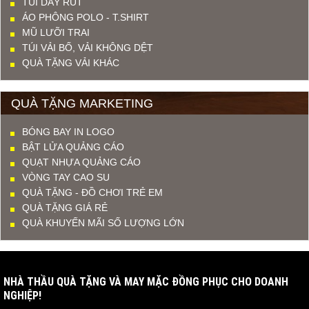
TÚI DÂY RÚT
ÁO PHÔNG POLO - T.SHIRT
MŨ LƯỠI TRAI
TÚI VẢI BỐ, VẢI KHÔNG DỆT
QUÀ TẶNG VẢI KHÁC
QUÀ TẶNG MARKETING
BÓNG BAY IN LOGO
BẬT LỬA QUẢNG CÁO
QUẠT NHỰA QUẢNG CÁO
VÒNG TAY CAO SU
QUÀ TẶNG - ĐỒ CHƠI TRẺ EM
QUÀ TẶNG GIÁ RẺ
QUÀ KHUYẾN MÃI SỐ LƯỢNG LỚN
NHÀ THẦU QUÀ TẶNG VÀ MAY MẶC ĐỒNG PHỤC CHO DOANH
NGHIỆP!