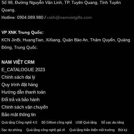
Số 98, Đường Nguyễn Văn Linh, TP. Tuyên Quang, Tỉnh Tuyên
Quang.
Hotline: 0904.089.980 /
cskh@namvietgifts.com
VP XNK Trung Quốc:
KCN JinBi, HuangTian, XiXiang, Quận Bảo An, Thâm Quyến, Quảng
Đông, Trung Quốc.
NAM VIỆT CRM
E_CATALOGUE 2023
Chính sách đại lý
Quy trình đặt hàng
Hướng dẫn thanh toán
Đổi trả và bảo hành
Chính sách vận chuyển
Bảo mật thông tin
Quà tặng Công nghệ 4.0 Bộ Giftset công nghệ USB Quà tặng Sổ sạc đa năng
Sạc dự phòng Quà tặng công nghệ giá rẻ Quà tặng thân thiện môi trường Bút ký