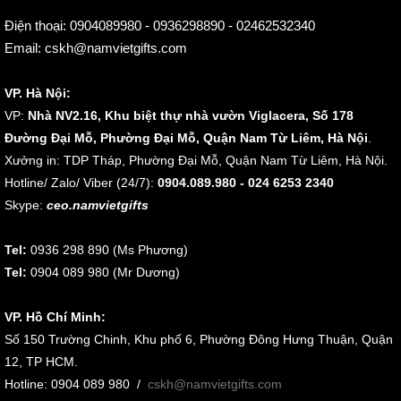
Điện thoại:
0904089980 - 0936298890 - 02462532340
Email:
cskh@namvietgifts.com
VP. Hà Nội:
VP:
Nhà NV2.16, Khu biệt thự nhà vườn Viglacera, Số 178
Đường Đại Mỗ, Phường Đại Mỗ, Quận Nam Từ Liêm, Hà Nội
.
Xưởng in: TDP Tháp, Phường Đại Mỗ, Quận Nam Từ Liêm, Hà Nội.
Hotline/ Zalo/ Viber (24/7):
0904.089.980 - 024 6253 2340
Skype:
ceo.namvietgifts
Tel:
0936 298 890 (Ms Phương)
Tel:
0904 089 980 (Mr Dương)
VP. Hồ Chí Minh:
Số 150 Trường Chinh, Khu phố 6, Phường Đông Hưng Thuận, Quận
12, TP HCM.
Hotline: 0904 089 980
/
cskh@namvietgifts.com