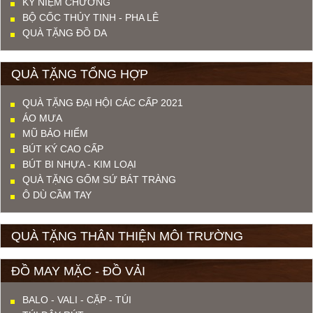
KỶ NIỆM CHƯƠNG
BỘ CỐC THỦY TINH - PHA LÊ
QUÀ TẶNG ĐỒ DA
QUÀ TẶNG TỔNG HỢP
QUÀ TẶNG ĐẠI HỘI CÁC CẤP 2021
ÁO MƯA
MŨ BẢO HIỂM
BÚT KÝ CAO CẤP
BÚT BI NHỰA - KIM LOẠI
QUÀ TẶNG GỐM SỨ BÁT TRÀNG
Ô DÙ CẦM TAY
QUÀ TẶNG THÂN THIỆN MÔI TRƯỜNG
ĐỒ MAY MẶC - ĐỒ VẢI
BALO - VALI - CẶP - TÚI