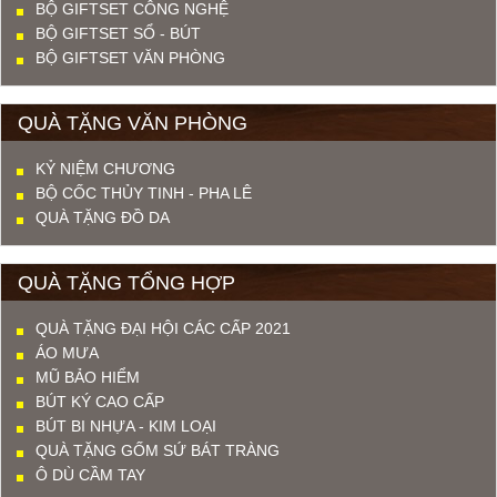
BỘ GIFTSET CÔNG NGHỆ
BỘ GIFTSET SỔ - BÚT
BỘ GIFTSET VĂN PHÒNG
QUÀ TẶNG VĂN PHÒNG
KỶ NIỆM CHƯƠNG
BỘ CỐC THỦY TINH - PHA LÊ
QUÀ TẶNG ĐỒ DA
QUÀ TẶNG TỔNG HỢP
QUÀ TẶNG ĐẠI HỘI CÁC CẤP 2021
ÁO MƯA
MŨ BẢO HIỂM
BÚT KÝ CAO CẤP
BÚT BI NHỰA - KIM LOẠI
QUÀ TẶNG GỐM SỨ BÁT TRÀNG
Ô DÙ CẦM TAY