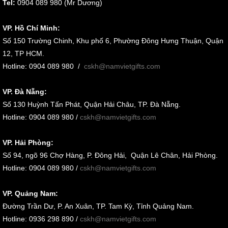
Tel:
0904 089 980 (Mr Dương)
VP. Hồ Chí Minh:
Số 150 Trường Chinh, Khu phố 6, Phường Đông Hưng Thuận, Quận
12, TP HCM.
Hotline: 0904 089 980
/
cskh@namvietgifts.com
VP. Đà Nẵng:
Số
130 Huỳnh Tấn Phát, Quận Hải Châu, TP. Đà Nẵng
.
Hotline: 0904 089 980 /
cskh@namvietgifts.com
VP. Hải Phòng:
Số
94, ngõ 96 Chợ Hàng, P. Đông Hải, Quận Lê Chân, Hải Phòng
.
Hotline: 0904 089 980 /
cskh@namvietgifts.com
VP. Quảng Nam:
Đường Trần Dư, P. An Xuân, TP. Tam Kỳ, Tỉnh Quảng Nam
.
Hotline: 0936 298 890 /
cskh@namvietgifts.com