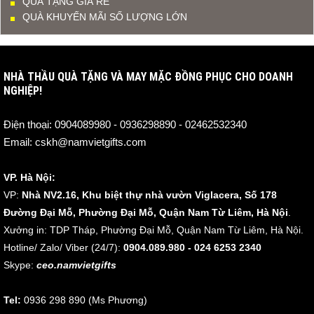
QUÀ TẶNG GIÁ RẺ
QUÀ KHUYẾN MÃI SỐ LƯỢNG LỚN
NHÀ THẦU QUÀ TẶNG VÀ MAY MẶC ĐỒNG PHỤC CHO DOANH
NGHIỆP!
Điện thoại:
0904089980 - 0936298890 - 02462532340
Email:
cskh@namvietgifts.com
VP. Hà Nội:
VP:
Nhà NV2.16, Khu biệt thự nhà vườn Viglacera, Số 178
Đường Đại Mỗ, Phường Đại Mỗ, Quận Nam Từ Liêm, Hà Nội
.
Xưởng in: TDP Tháp, Phường Đại Mỗ, Quận Nam Từ Liêm, Hà Nội.
Hotline/ Zalo/ Viber (24/7):
0904.089.980 - 024 6253 2340
Skype:
ceo.namvietgifts
Tel:
0936 298 890 (Ms Phương)