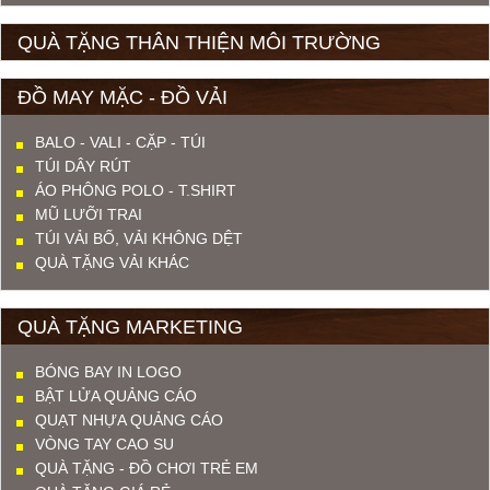
QUÀ TẶNG THÂN THIỆN MÔI TRƯỜNG
ĐỒ MAY MẶC - ĐỒ VẢI
BALO - VALI - CẶP - TÚI
TÚI DÂY RÚT
ÁO PHÔNG POLO - T.SHIRT
MŨ LƯỠI TRAI
TÚI VẢI BỐ, VẢI KHÔNG DỆT
QUÀ TẶNG VẢI KHÁC
QUÀ TẶNG MARKETING
BÓNG BAY IN LOGO
BẬT LỬA QUẢNG CÁO
QUẠT NHỰA QUẢNG CÁO
VÒNG TAY CAO SU
QUÀ TẶNG - ĐỒ CHƠI TRẺ EM